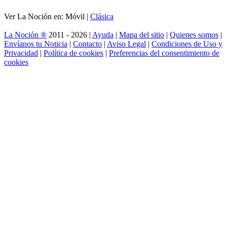
Ver La Noción en: Móvil |
Clásica
La Noción ®
2011 - 2026 |
Ayuda
|
Mapa del sitio
|
Quienes somos
|
Envíanos tu Noticia
|
Contacto
|
Aviso Legal
|
Condiciones de Uso y
Privacidad
|
Política de cookies
|
Preferencias del consentimiento de
cookies