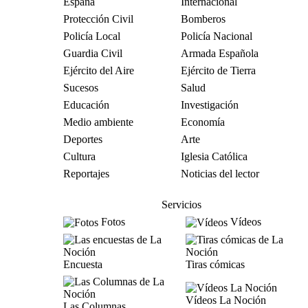
España
Internacional
Protección Civil
Bomberos
Policía Local
Policía Nacional
Guardia Civil
Armada Española
Ejército del Aire
Ejército de Tierra
Sucesos
Salud
Educación
Investigación
Medio ambiente
Economía
Deportes
Arte
Cultura
Iglesia Católica
Reportajes
Noticias del lector
Servicios
Fotos
Vídeos
Encuesta
Tiras cómicas
Vídeos La Noción
Las Columnas