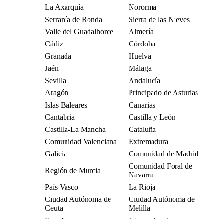
La Axarquía
Nororma
Serranía de Ronda
Sierra de las Nieves
Valle del Guadalhorce
Almería
Cádiz
Córdoba
Granada
Huelva
Jaén
Málaga
Sevilla
Andalucía
Aragón
Principado de Asturias
Islas Baleares
Canarias
Cantabria
Castilla y León
Castilla-La Mancha
Cataluña
Comunidad Valenciana
Extremadura
Galicia
Comunidad de Madrid
Comunidad Foral de
Región de Murcia
Navarra
País Vasco
La Rioja
Ciudad Autónoma de
Ciudad Autónoma de
Ceuta
Melilla