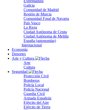
Extremadura
Galicia
Comunidad de Madrid
Región de Murcia
Comunidad Foral de Navarra
País Vasco
La Rioja
Ciudad Autónoma de Ceuta
Ciudad Autónoma de Melilla
España (autonomías)
Internacional
Economía
Deportes
Arte y Cultura
Arte
Cultura
Seguridad
Protección Civil
Bomberos
Policía Local
Policía Nacional
Guardia Civil
Armada Española
Ejército del Aire
Ejército de Tierra