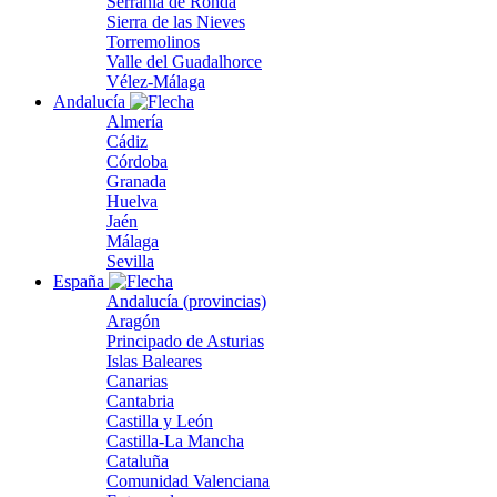
Serranía de Ronda
Sierra de las Nieves
Torremolinos
Valle del Guadalhorce
Vélez-Málaga
Andalucía
Almería
Cádiz
Córdoba
Granada
Huelva
Jaén
Málaga
Sevilla
España
Andalucía (provincias)
Aragón
Principado de Asturias
Islas Baleares
Canarias
Cantabria
Castilla y León
Castilla-La Mancha
Cataluña
Comunidad Valenciana