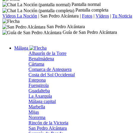
Pantalla normal
Pantalla completa
Vídeos La Noción
|
San Pedro Alcántara
|
Fotos
|
Vídeos
|
Tu Noticia
San Pedro Alcántara
Guía de San Pedro Alcántara
Málaga
Alhaurín de la Torre
Benalmádena
Cártama
Comarca de Antequera
Costa del Sol Occidental
Estepona
Fuengirola
Guadalteba
La Axarquía
Málaga capital
Marbella
Mijas
Nororma
Rincón de la Victoria
San Pedro Alcántara