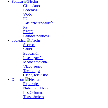
Política
Ciudadanos
Podemos
VOX
IU
Adelante Andalucía
PP
PSOE
Partidos políticos
Sociedad
Sucesos
Salud
Educación
Investigación
Medio ambiente
Videojuegos
Tecnología
Cine y televisión
Opinión
Reportajes
Noticias del lector
Las Columnas
Tiras cómicas