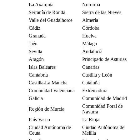
La Axarquía
Nororma
Serranía de Ronda
Sierra de las Nieves
Valle del Guadalhorce
Almería
Cádiz
Córdoba
Granada
Huelva
Jaén
Málaga
Sevilla
Andalucía
Aragón
Principado de Asturias
Islas Baleares
Canarias
Cantabria
Castilla y León
Castilla-La Mancha
Cataluña
Comunidad Valenciana
Extremadura
Galicia
Comunidad de Madrid
Comunidad Foral de
Región de Murcia
Navarra
País Vasco
La Rioja
Ciudad Autónoma de
Ciudad Autónoma de
Ceuta
Melilla