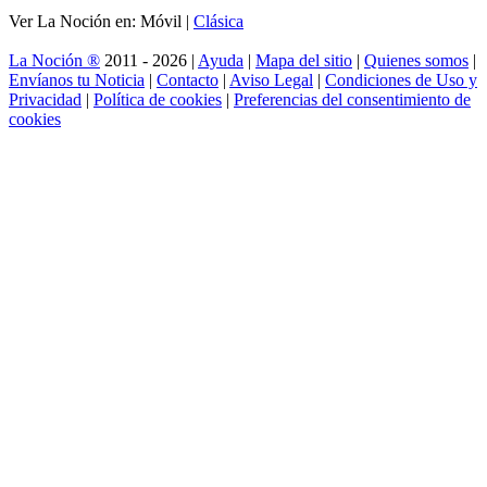
Ver La Noción en: Móvil |
Clásica
La Noción ®
2011 - 2026 |
Ayuda
|
Mapa del sitio
|
Quienes somos
|
Envíanos tu Noticia
|
Contacto
|
Aviso Legal
|
Condiciones de Uso y
Privacidad
|
Política de cookies
|
Preferencias del consentimiento de
cookies