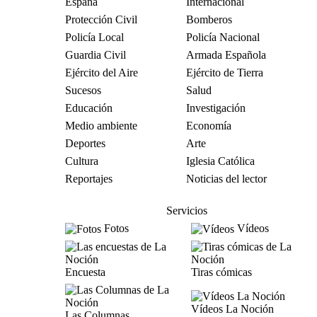
España
Internacional
Protección Civil
Bomberos
Policía Local
Policía Nacional
Guardia Civil
Armada Española
Ejército del Aire
Ejército de Tierra
Sucesos
Salud
Educación
Investigación
Medio ambiente
Economía
Deportes
Arte
Cultura
Iglesia Católica
Reportajes
Noticias del lector
Servicios
Fotos
Vídeos
Encuesta
Tiras cómicas
Vídeos La Noción
Las Columnas