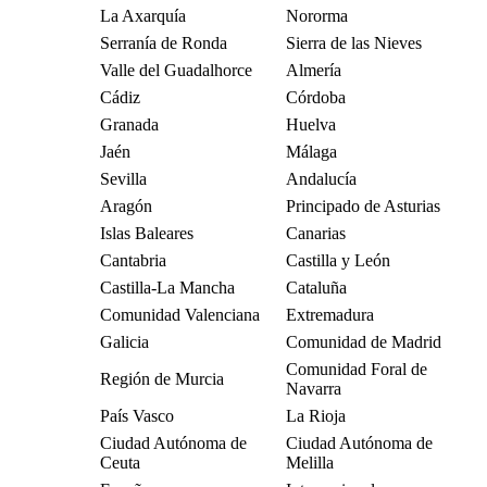
La Axarquía
Nororma
Serranía de Ronda
Sierra de las Nieves
Valle del Guadalhorce
Almería
Cádiz
Córdoba
Granada
Huelva
Jaén
Málaga
Sevilla
Andalucía
Aragón
Principado de Asturias
Islas Baleares
Canarias
Cantabria
Castilla y León
Castilla-La Mancha
Cataluña
Comunidad Valenciana
Extremadura
Galicia
Comunidad de Madrid
Comunidad Foral de
Región de Murcia
Navarra
País Vasco
La Rioja
Ciudad Autónoma de
Ciudad Autónoma de
Ceuta
Melilla