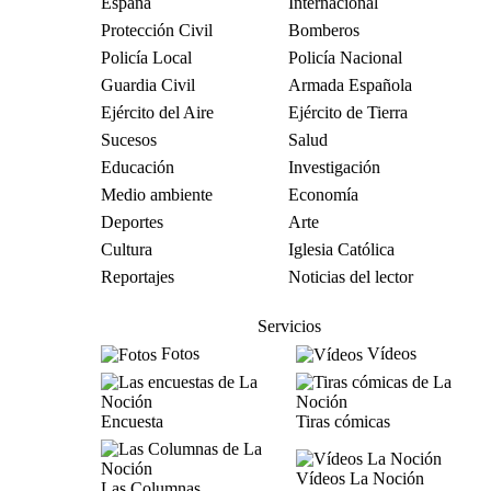
España
Internacional
Protección Civil
Bomberos
Policía Local
Policía Nacional
Guardia Civil
Armada Española
Ejército del Aire
Ejército de Tierra
Sucesos
Salud
Educación
Investigación
Medio ambiente
Economía
Deportes
Arte
Cultura
Iglesia Católica
Reportajes
Noticias del lector
Servicios
Fotos
Vídeos
Encuesta
Tiras cómicas
Vídeos La Noción
Las Columnas