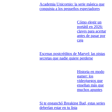
Academia Unicornio: la serie mágica que
conquista a los pequeños espectadores
Cómo elegir un
portátil en 2026:
claves para acertar
antes de pasar por
caja
Escenas postcréditos de Marvel: las pistas
secretas que nadie quiere perderse
Historia en modo
gamer: los
videojuegos que
enseñan más que
muchos apuntes
Si te enganchó Breaking Bad, estas series
deberían estar en tu lista