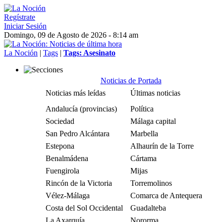
Regístrate
Iniciar Sesión
Domingo, 09 de Agosto de 2026 - 8:14 am
La Noción
|
Tags
|
Tags: Asesinato
Noticias de Portada
Noticias más leídas
Últimas noticias
Andalucía (provincias)
Política
Sociedad
Málaga capital
San Pedro Alcántara
Marbella
Estepona
Alhaurín de la Torre
Benalmádena
Cártama
Fuengirola
Mijas
Rincón de la Victoria
Torremolinos
Vélez-Málaga
Comarca de Antequera
Costa del Sol Occidental
Guadalteba
La Axarquía
Nororma