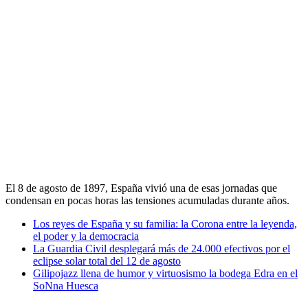
El 8 de agosto de 1897, España vivió una de esas jornadas que
condensan en pocas horas las tensiones acumuladas durante años.
Los reyes de España y su familia: la Corona entre la leyenda,
el poder y la democracia
La Guardia Civil desplegará más de 24.000 efectivos por el
eclipse solar total del 12 de agosto
Gilipojazz llena de humor y virtuosismo la bodega Edra en el
SoNna Huesca