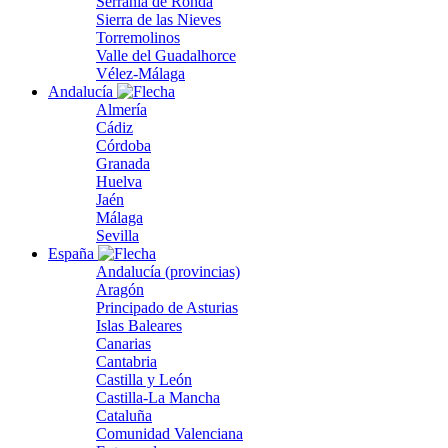
Serranía de Ronda
Sierra de las Nieves
Torremolinos
Valle del Guadalhorce
Vélez-Málaga
Andalucía
Almería
Cádiz
Córdoba
Granada
Huelva
Jaén
Málaga
Sevilla
España
Andalucía (provincias)
Aragón
Principado de Asturias
Islas Baleares
Canarias
Cantabria
Castilla y León
Castilla-La Mancha
Cataluña
Comunidad Valenciana