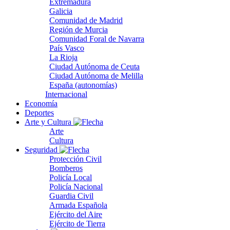
Extremadura
Galicia
Comunidad de Madrid
Región de Murcia
Comunidad Foral de Navarra
País Vasco
La Rioja
Ciudad Autónoma de Ceuta
Ciudad Autónoma de Melilla
España (autonomías)
Internacional
Economía
Deportes
Arte y Cultura
Arte
Cultura
Seguridad
Protección Civil
Bomberos
Policía Local
Policía Nacional
Guardia Civil
Armada Española
Ejército del Aire
Ejército de Tierra