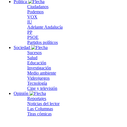
Política
Ciudadanos
Podemos
VOX
IU
Adelante Andalucía
PP
PSOE
Partidos políticos
Sociedad
Sucesos
Salud
Educación
Investigación
Medio ambiente
Videojuegos
Tecnología
Cine y televisión
Opinión
Reportajes
Noticias del lector
Las Columnas
Tiras cómicas