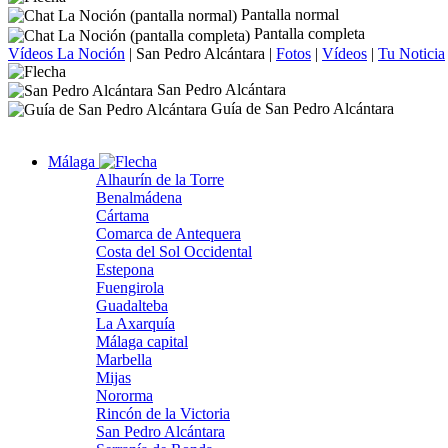
Pantalla normal
Pantalla completa
Vídeos La Noción
|
San Pedro Alcántara
|
Fotos
|
Vídeos
|
Tu Noticia
San Pedro Alcántara
Guía de San Pedro Alcántara
Málaga
Alhaurín de la Torre
Benalmádena
Cártama
Comarca de Antequera
Costa del Sol Occidental
Estepona
Fuengirola
Guadalteba
La Axarquía
Málaga capital
Marbella
Mijas
Nororma
Rincón de la Victoria
San Pedro Alcántara