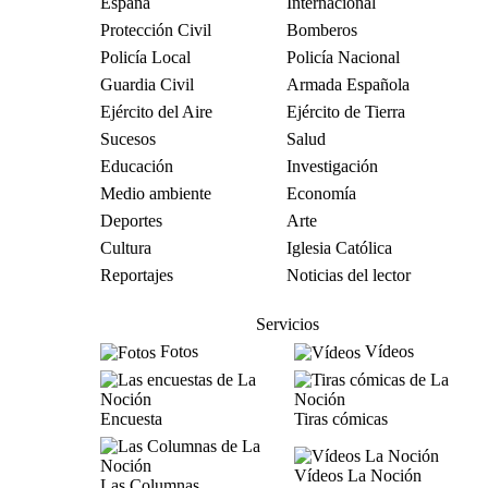
España
Internacional
Protección Civil
Bomberos
Policía Local
Policía Nacional
Guardia Civil
Armada Española
Ejército del Aire
Ejército de Tierra
Sucesos
Salud
Educación
Investigación
Medio ambiente
Economía
Deportes
Arte
Cultura
Iglesia Católica
Reportajes
Noticias del lector
Servicios
Fotos
Vídeos
Encuesta
Tiras cómicas
Vídeos La Noción
Las Columnas