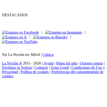
DESTACADOS
|
|
|
|
Ver La Noción en: Móvil |
Clásica
La Noción ®
2011 - 2026 |
Ayuda
|
Mapa del sitio
|
Quienes somos
|
Envíanos tu Noticia
|
Contacto
|
Aviso Legal
|
Condiciones de Uso y
Privacidad
|
Política de cookies
|
Preferencias del consentimiento de
cookies