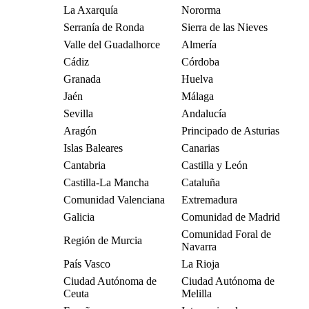
La Axarquía
Nororma
Serranía de Ronda
Sierra de las Nieves
Valle del Guadalhorce
Almería
Cádiz
Córdoba
Granada
Huelva
Jaén
Málaga
Sevilla
Andalucía
Aragón
Principado de Asturias
Islas Baleares
Canarias
Cantabria
Castilla y León
Castilla-La Mancha
Cataluña
Comunidad Valenciana
Extremadura
Galicia
Comunidad de Madrid
Comunidad Foral de
Región de Murcia
Navarra
País Vasco
La Rioja
Ciudad Autónoma de
Ciudad Autónoma de
Ceuta
Melilla