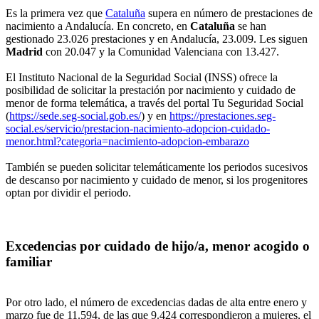
Es la primera vez que
Cataluña
supera en número de prestaciones de
nacimiento a Andalucía. En concreto, en
Cataluña
se han
gestionado 23.026 prestaciones y en Andalucía, 23.009. Les siguen
Madrid
con 20.047 y la Comunidad Valenciana con 13.427.
El Instituto Nacional de la Seguridad Social (INSS) ofrece la
posibilidad de solicitar la prestación por nacimiento y cuidado de
menor de forma telemática, a través del portal Tu Seguridad Social
(
https://sede.seg-social.gob.es/
) y en
https://prestaciones.seg-
social.es/servicio/prestacion-nacimiento-adopcion-cuidado-
menor.html?categoria=nacimiento-adopcion-embarazo
También se pueden solicitar telemáticamente los periodos sucesivos
de descanso por nacimiento y cuidado de menor, si los progenitores
optan por dividir el periodo.
Excedencias por cuidado de hijo/a, menor acogido o
familiar
Por otro lado, el número de excedencias dadas de alta entre enero y
marzo fue de 11.594, de las que 9.424 correspondieron a mujeres, el