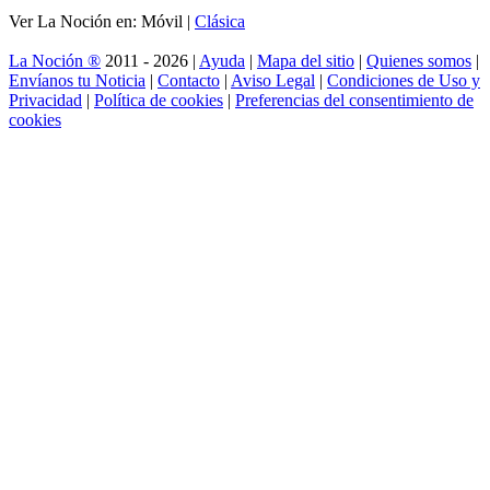
Ver La Noción en: Móvil |
Clásica
La Noción ®
2011 - 2026 |
Ayuda
|
Mapa del sitio
|
Quienes somos
|
Envíanos tu Noticia
|
Contacto
|
Aviso Legal
|
Condiciones de Uso y
Privacidad
|
Política de cookies
|
Preferencias del consentimiento de
cookies