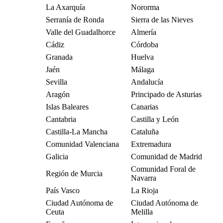
La Axarquía
Nororma
Serranía de Ronda
Sierra de las Nieves
Valle del Guadalhorce
Almería
Cádiz
Córdoba
Granada
Huelva
Jaén
Málaga
Sevilla
Andalucía
Aragón
Principado de Asturias
Islas Baleares
Canarias
Cantabria
Castilla y León
Castilla-La Mancha
Cataluña
Comunidad Valenciana
Extremadura
Galicia
Comunidad de Madrid
Comunidad Foral de
Región de Murcia
Navarra
País Vasco
La Rioja
Ciudad Autónoma de
Ciudad Autónoma de
Ceuta
Melilla