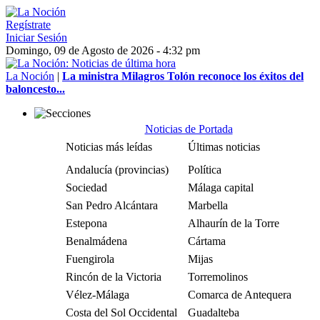
Regístrate
Iniciar Sesión
Domingo, 09 de Agosto de 2026 - 4:32 pm
La Noción
|
La ministra Milagros Tolón reconoce los éxitos del
baloncesto...
Noticias de Portada
Noticias más leídas
Últimas noticias
Andalucía (provincias)
Política
Sociedad
Málaga capital
San Pedro Alcántara
Marbella
Estepona
Alhaurín de la Torre
Benalmádena
Cártama
Fuengirola
Mijas
Rincón de la Victoria
Torremolinos
Vélez-Málaga
Comarca de Antequera
Costa del Sol Occidental
Guadalteba