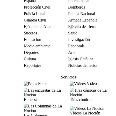
España
Internacional
Protección Civil
Bomberos
Policía Local
Policía Nacional
Guardia Civil
Armada Española
Ejército del Aire
Ejército de Tierra
Sucesos
Salud
Educación
Investigación
Medio ambiente
Economía
Deportes
Arte
Cultura
Iglesia Católica
Reportajes
Noticias del lector
Servicios
Fotos
Vídeos
Encuesta
Tiras cómicas
Vídeos La Noción
Las Columnas