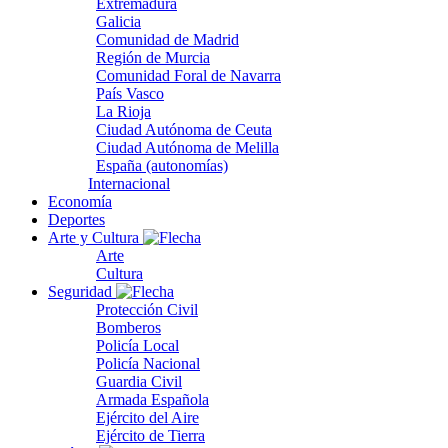
Extremadura
Galicia
Comunidad de Madrid
Región de Murcia
Comunidad Foral de Navarra
País Vasco
La Rioja
Ciudad Autónoma de Ceuta
Ciudad Autónoma de Melilla
España (autonomías)
Internacional
Economía
Deportes
Arte y Cultura
Arte
Cultura
Seguridad
Protección Civil
Bomberos
Policía Local
Policía Nacional
Guardia Civil
Armada Española
Ejército del Aire
Ejército de Tierra