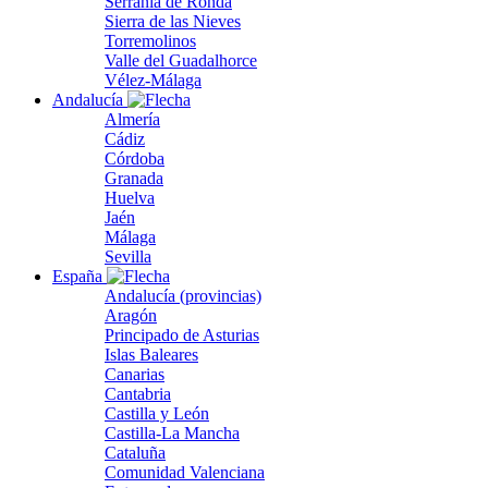
Serranía de Ronda
Sierra de las Nieves
Torremolinos
Valle del Guadalhorce
Vélez-Málaga
Andalucía
Almería
Cádiz
Córdoba
Granada
Huelva
Jaén
Málaga
Sevilla
España
Andalucía (provincias)
Aragón
Principado de Asturias
Islas Baleares
Canarias
Cantabria
Castilla y León
Castilla-La Mancha
Cataluña
Comunidad Valenciana