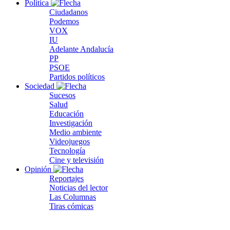
Política
Ciudadanos
Podemos
VOX
IU
Adelante Andalucía
PP
PSOE
Partidos políticos
Sociedad
Sucesos
Salud
Educación
Investigación
Medio ambiente
Videojuegos
Tecnología
Cine y televisión
Opinión
Reportajes
Noticias del lector
Las Columnas
Tiras cómicas