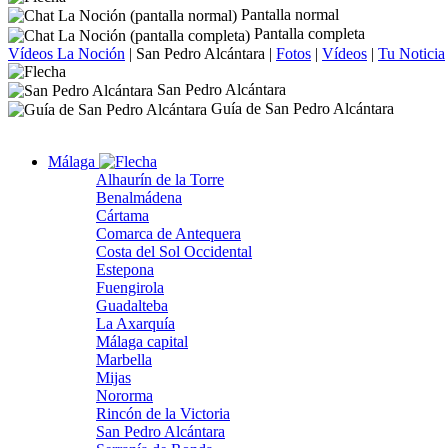
Pantalla normal
Pantalla completa
Vídeos La Noción
|
San Pedro Alcántara
|
Fotos
|
Vídeos
|
Tu Noticia
San Pedro Alcántara
Guía de San Pedro Alcántara
Málaga
Alhaurín de la Torre
Benalmádena
Cártama
Comarca de Antequera
Costa del Sol Occidental
Estepona
Fuengirola
Guadalteba
La Axarquía
Málaga capital
Marbella
Mijas
Nororma
Rincón de la Victoria
San Pedro Alcántara