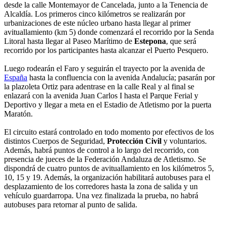
desde la calle Montemayor de Cancelada, junto a la Tenencia de
Alcaldía. Los primeros cinco kilómetros se realizarán por
urbanizaciones de este núcleo urbano hasta llegar al primer
avituallamiento (km 5) donde comenzará el recorrido por la Senda
Litoral hasta llegar al Paseo Marítimo de
Estepona
, que será
recorrido por los participantes hasta alcanzar el Puerto Pesquero.
Luego rodearán el Faro y seguirán el trayecto por la avenida de
España
hasta la confluencia con la avenida Andalucía; pasarán por
la plazoleta Ortiz para adentrase en la calle Real y al final se
enlazará con la avenida Juan Carlos I hasta el Parque Ferial y
Deportivo y llegar a meta en el Estadio de Atletismo por la puerta
Maratón.
El circuito estará controlado en todo momento por efectivos de los
distintos Cuerpos de Seguridad,
Protección Civil
y voluntarios.
Además, habrá puntos de control a lo largo del recorrido, con
presencia de jueces de la Federación Andaluza de Atletismo. Se
dispondrá de cuatro puntos de avituallamiento en los kilómetros 5,
10, 15 y 19. Además, la organización habilitará autobuses para el
desplazamiento de los corredores hasta la zona de salida y un
vehículo guardarropa. Una vez finalizada la prueba, no habrá
autobuses para retornar al punto de salida.