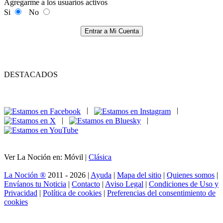
Agregarme a los usuarios activos
Si
No
Entrar a Mi Cuenta
DESTACADOS
|
|
|
|
Ver La Noción en: Móvil |
Clásica
La Noción ®
2011 - 2026 |
Ayuda
|
Mapa del sitio
|
Quienes somos
|
Envíanos tu Noticia
|
Contacto
|
Aviso Legal
|
Condiciones de Uso y
Privacidad
|
Política de cookies
|
Preferencias del consentimiento de
cookies