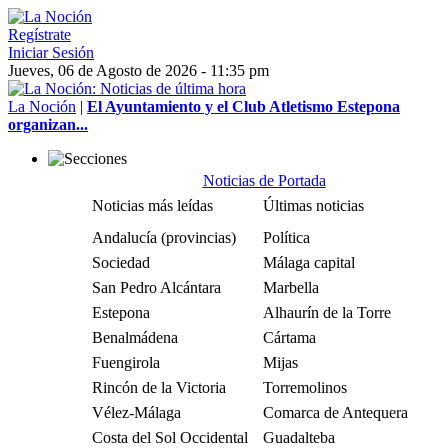
Regístrate
Iniciar Sesión
Jueves, 06 de Agosto de 2026 - 11:35 pm
La Noción
|
El Ayuntamiento y el Club Atletismo Estepona
organizan...
Noticias de Portada
Noticias más leídas
Últimas noticias
Andalucía (provincias)
Política
Sociedad
Málaga capital
San Pedro Alcántara
Marbella
Estepona
Alhaurín de la Torre
Benalmádena
Cártama
Fuengirola
Mijas
Rincón de la Victoria
Torremolinos
Vélez-Málaga
Comarca de Antequera
Costa del Sol Occidental
Guadalteba