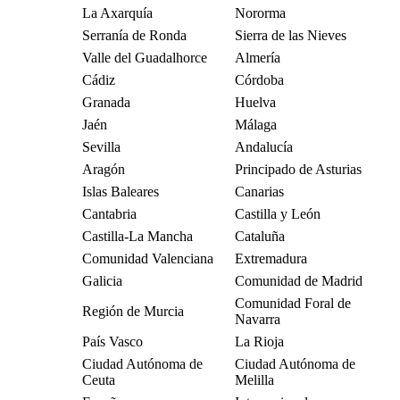
La Axarquía
Nororma
Serranía de Ronda
Sierra de las Nieves
Valle del Guadalhorce
Almería
Cádiz
Córdoba
Granada
Huelva
Jaén
Málaga
Sevilla
Andalucía
Aragón
Principado de Asturias
Islas Baleares
Canarias
Cantabria
Castilla y León
Castilla-La Mancha
Cataluña
Comunidad Valenciana
Extremadura
Galicia
Comunidad de Madrid
Comunidad Foral de
Región de Murcia
Navarra
País Vasco
La Rioja
Ciudad Autónoma de
Ciudad Autónoma de
Ceuta
Melilla