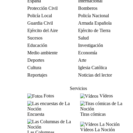
España
Internacional
Protección Civil
Bomberos
Policía Local
Policía Nacional
Guardia Civil
Armada Española
Ejército del Aire
Ejército de Tierra
Sucesos
Salud
Educación
Investigación
Medio ambiente
Economía
Deportes
Arte
Cultura
Iglesia Católica
Reportajes
Noticias del lector
Servicios
Fotos
Vídeos
Encuesta
Tiras cómicas
Vídeos La Noción
Las Columnas