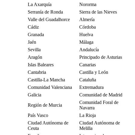
La Axarquía
Nororma
Serranía de Ronda
Sierra de las Nieves
Valle del Guadalhorce
Almería
Cádiz
Córdoba
Granada
Huelva
Jaén
Málaga
Sevilla
Andalucía
Aragón
Principado de Asturias
Islas Baleares
Canarias
Cantabria
Castilla y León
Castilla-La Mancha
Cataluña
Comunidad Valenciana
Extremadura
Galicia
Comunidad de Madrid
Comunidad Foral de
Región de Murcia
Navarra
País Vasco
La Rioja
Ciudad Autónoma de
Ciudad Autónoma de
Ceuta
Melilla