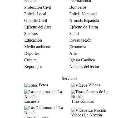
España
Internacional
Protección Civil
Bomberos
Policía Local
Policía Nacional
Guardia Civil
Armada Española
Ejército del Aire
Ejército de Tierra
Sucesos
Salud
Educación
Investigación
Medio ambiente
Economía
Deportes
Arte
Cultura
Iglesia Católica
Reportajes
Noticias del lector
Servicios
Fotos
Vídeos
Encuesta
Tiras cómicas
Vídeos La Noción
Las Columnas