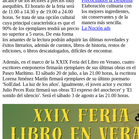
Precocinados la Despensa
alcance de los lectores a precios muy
Elaboración culinaria con
asequibles. El horario de la feria será
los mejores ingredientes,
de 11.00 a 14.30 y de 19.00 a 24.00
sin conservantes y de la
horas. Se trata de una opción cultural
manera más sencilla.
cuya principal característica es que el
La Noción ads
90% de los ejemplares tendrá un precio
no superior a 5 euros. De esta forma
los amantes de la lectura podrán adquirir las últimas novedades y
éxitos literarios, además de cuentos, libros de historia, restos de
ediciones, o libros descatalogados, difíciles de encontrar.
Además, en el marco de la XXIX Feria del Libro en Verano, cuatro
escritores esteponeros firmarán ejemplares de sus últimas obras en el
Paseo Marítimo. El sábado 20 de julio, a las 21.00 horas, la escritora
Lorena Jiménez Martín firmará ejemplares de su último poemario
'SolEdad. La luz de los años'. Igualmente, el joven actor y escritor
Julio Peces Ruiz firmará sus obras 'El expreso del anochecer' y 'El
sonido del silencio'. Será el sábado 3 de agosto a las 21.00 horas.