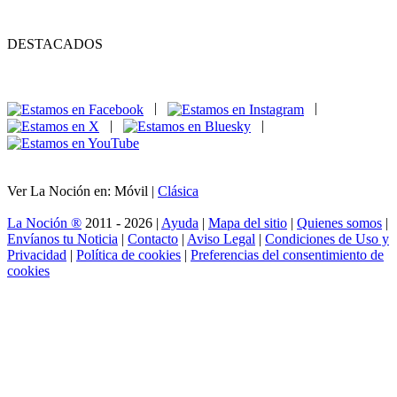
DESTACADOS
|
|
|
|
Ver La Noción en: Móvil |
Clásica
La Noción ®
2011 - 2026 |
Ayuda
|
Mapa del sitio
|
Quienes somos
|
Envíanos tu Noticia
|
Contacto
|
Aviso Legal
|
Condiciones de Uso y
Privacidad
|
Política de cookies
|
Preferencias del consentimiento de
cookies