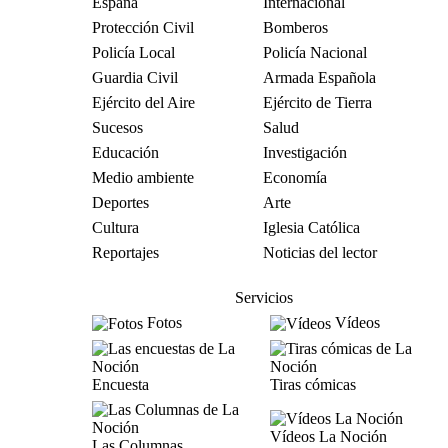
España
Internacional
Protección Civil
Bomberos
Policía Local
Policía Nacional
Guardia Civil
Armada Española
Ejército del Aire
Ejército de Tierra
Sucesos
Salud
Educación
Investigación
Medio ambiente
Economía
Deportes
Arte
Cultura
Iglesia Católica
Reportajes
Noticias del lector
Servicios
Fotos
Vídeos
Encuesta
Tiras cómicas
Vídeos La Noción
Las Columnas