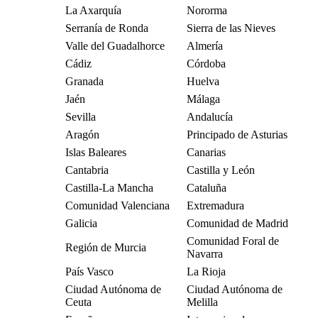
La Axarquía
Nororma
Serranía de Ronda
Sierra de las Nieves
Valle del Guadalhorce
Almería
Cádiz
Córdoba
Granada
Huelva
Jaén
Málaga
Sevilla
Andalucía
Aragón
Principado de Asturias
Islas Baleares
Canarias
Cantabria
Castilla y León
Castilla-La Mancha
Cataluña
Comunidad Valenciana
Extremadura
Galicia
Comunidad de Madrid
Comunidad Foral de
Región de Murcia
Navarra
País Vasco
La Rioja
Ciudad Autónoma de
Ciudad Autónoma de
Ceuta
Melilla