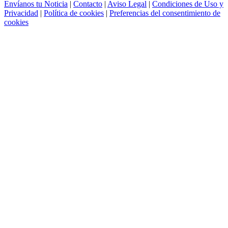
Envíanos tu Noticia
|
Contacto
|
Aviso Legal
|
Condiciones de Uso y
Privacidad
|
Política de cookies
|
Preferencias del consentimiento de
cookies