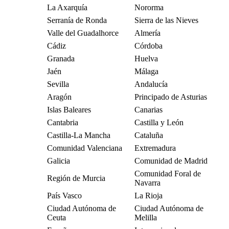
La Axarquía
Nororma
Serranía de Ronda
Sierra de las Nieves
Valle del Guadalhorce
Almería
Cádiz
Córdoba
Granada
Huelva
Jaén
Málaga
Sevilla
Andalucía
Aragón
Principado de Asturias
Islas Baleares
Canarias
Cantabria
Castilla y León
Castilla-La Mancha
Cataluña
Comunidad Valenciana
Extremadura
Galicia
Comunidad de Madrid
Comunidad Foral de
Región de Murcia
Navarra
País Vasco
La Rioja
Ciudad Autónoma de
Ciudad Autónoma de
Ceuta
Melilla