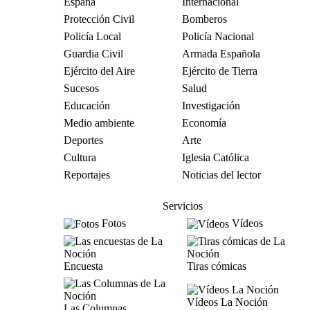
España
Internacional
Protección Civil
Bomberos
Policía Local
Policía Nacional
Guardia Civil
Armada Española
Ejército del Aire
Ejército de Tierra
Sucesos
Salud
Educación
Investigación
Medio ambiente
Economía
Deportes
Arte
Cultura
Iglesia Católica
Reportajes
Noticias del lector
Servicios
Fotos
Vídeos
Encuesta
Tiras cómicas
Vídeos La Noción
Las Columnas