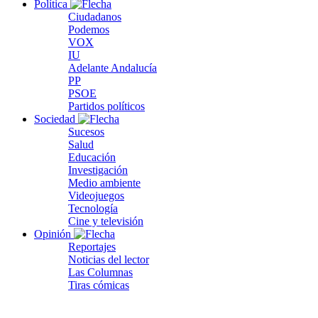
Política
Ciudadanos
Podemos
VOX
IU
Adelante Andalucía
PP
PSOE
Partidos políticos
Sociedad
Sucesos
Salud
Educación
Investigación
Medio ambiente
Videojuegos
Tecnología
Cine y televisión
Opinión
Reportajes
Noticias del lector
Las Columnas
Tiras cómicas