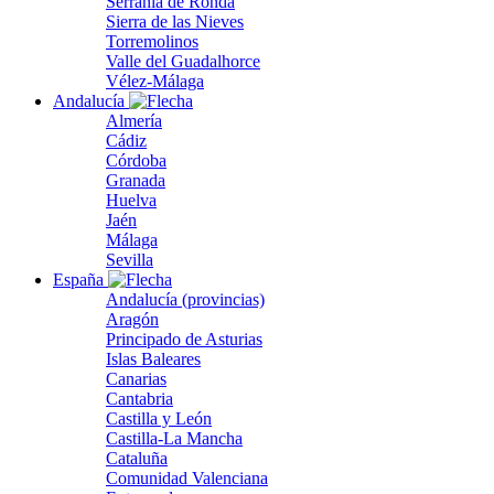
Serranía de Ronda
Sierra de las Nieves
Torremolinos
Valle del Guadalhorce
Vélez-Málaga
Andalucía
Almería
Cádiz
Córdoba
Granada
Huelva
Jaén
Málaga
Sevilla
España
Andalucía (provincias)
Aragón
Principado de Asturias
Islas Baleares
Canarias
Cantabria
Castilla y León
Castilla-La Mancha
Cataluña
Comunidad Valenciana