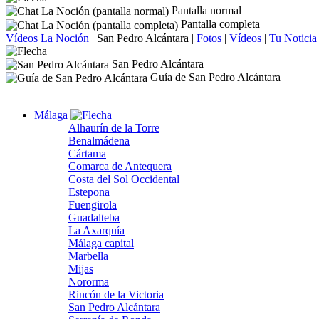
Pantalla normal
Pantalla completa
Vídeos La Noción
|
San Pedro Alcántara
|
Fotos
|
Vídeos
|
Tu Noticia
San Pedro Alcántara
Guía de San Pedro Alcántara
Málaga
Alhaurín de la Torre
Benalmádena
Cártama
Comarca de Antequera
Costa del Sol Occidental
Estepona
Fuengirola
Guadalteba
La Axarquía
Málaga capital
Marbella
Mijas
Nororma
Rincón de la Victoria
San Pedro Alcántara