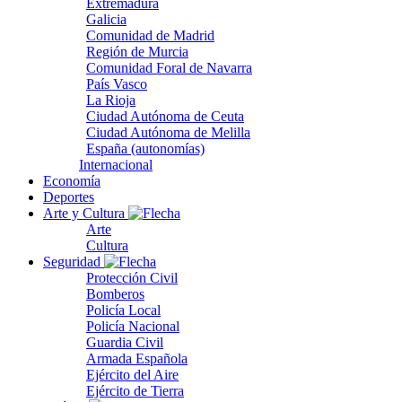
Extremadura
Galicia
Comunidad de Madrid
Región de Murcia
Comunidad Foral de Navarra
País Vasco
La Rioja
Ciudad Autónoma de Ceuta
Ciudad Autónoma de Melilla
España (autonomías)
Internacional
Economía
Deportes
Arte y Cultura
Arte
Cultura
Seguridad
Protección Civil
Bomberos
Policía Local
Policía Nacional
Guardia Civil
Armada Española
Ejército del Aire
Ejército de Tierra