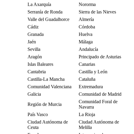
La Axarquía
Nororma
Serranía de Ronda
Sierra de las Nieves
Valle del Guadalhorce
Almería
Cádiz
Córdoba
Granada
Huelva
Jaén
Málaga
Sevilla
Andalucía
Aragón
Principado de Asturias
Islas Baleares
Canarias
Cantabria
Castilla y León
Castilla-La Mancha
Cataluña
Comunidad Valenciana
Extremadura
Galicia
Comunidad de Madrid
Comunidad Foral de
Región de Murcia
Navarra
País Vasco
La Rioja
Ciudad Autónoma de
Ciudad Autónoma de
Ceuta
Melilla