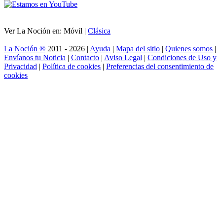
Ver La Noción en: Móvil |
Clásica
La Noción ®
2011 - 2026 |
Ayuda
|
Mapa del sitio
|
Quienes somos
|
Envíanos tu Noticia
|
Contacto
|
Aviso Legal
|
Condiciones de Uso y
Privacidad
|
Política de cookies
|
Preferencias del consentimiento de
cookies