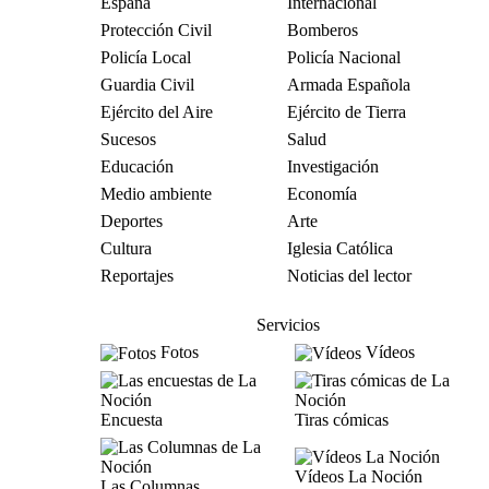
España
Internacional
Protección Civil
Bomberos
Policía Local
Policía Nacional
Guardia Civil
Armada Española
Ejército del Aire
Ejército de Tierra
Sucesos
Salud
Educación
Investigación
Medio ambiente
Economía
Deportes
Arte
Cultura
Iglesia Católica
Reportajes
Noticias del lector
Servicios
Fotos
Vídeos
Encuesta
Tiras cómicas
Vídeos La Noción
Las Columnas