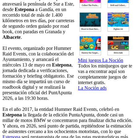
atravesará la península de Sur a Este,
desde
Estepona
a Gandía, en un
recorrido total de más de 1.400
kilómetros en tres días, por carreteras
de segundo orden guiado por road
book, con paradas en Granada y
Albacete
.
El evento, organizado por Hummer
Raid Events, con la colaboración del
Ayuntamiento, y arrancará el
Mini juegos La Noción
miércoles 13 de mayo en
Estepona
,
Todos los minijuegos que te
jornada dedicada a verificaciones,
vas a encontrar aquí son
formación y briefing obligatorio. Ese
completamente juegos de
mismo día se impartirá un curso de
internet gratis.
roadbook digital y se realizará la
La Noción ads
presentación oficial del PuntApunta
2026, a las 19:30 horas.
En el año 2017, la entidad Hummer Raid Events, celebró en
Estepona
la llegada de la edición PuntaApunta, donde casi un
millar de motos BMW se concentraron para finalizar dicha edición.
Y ahora, en 2026, será punto de partida, repitiéndose la estimación
de asistentes cercano a los ochocientos motoristas, con lo que
Estepona
será protagonista de una de las rutas mototurísticas más