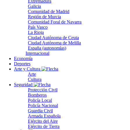
Extremadura
Galicia
Comunidad de Madrid
Región de Murcia
Comunidad Foral de Navarra
País Vasco
La Rioja
Ciudad Autónoma de Ceuta
Ciudad Autónoma de Melilla
España (autonomías)
Internacional
Economía
Deportes
Arte y Cultura
Arte
Cultura
Seguridad
Protección Civil
Bomberos
Policía Local
Policía Nacional
Guardia Civil
Armada Española
Ejército del Aire
Ejército de Tierra