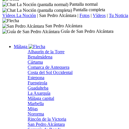
Pantalla normal
Pantalla completa
Vídeos La Noción
|
San Pedro Alcántara
|
Fotos
|
Vídeos
|
Tu Noticia
San Pedro Alcántara
Guía de San Pedro Alcántara
Málaga
Alhaurín de la Torre
Benalmádena
Cártama
Comarca de Antequera
Costa del Sol Occidental
Estepona
Fuengirola
Guadalteba
La Axarquía
Málaga capital
Marbella
Mijas
Nororma
Rincón de la Victoria
San Pedro Alcántara