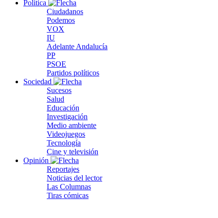
Política
Ciudadanos
Podemos
VOX
IU
Adelante Andalucía
PP
PSOE
Partidos políticos
Sociedad
Sucesos
Salud
Educación
Investigación
Medio ambiente
Videojuegos
Tecnología
Cine y televisión
Opinión
Reportajes
Noticias del lector
Las Columnas
Tiras cómicas