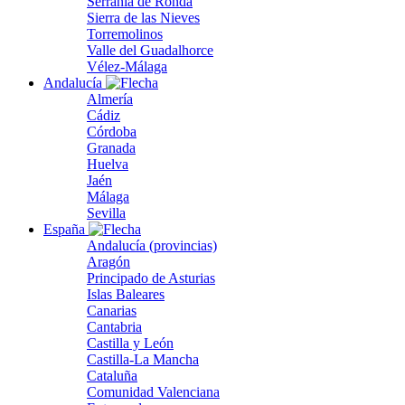
Serranía de Ronda
Sierra de las Nieves
Torremolinos
Valle del Guadalhorce
Vélez-Málaga
Andalucía
Almería
Cádiz
Córdoba
Granada
Huelva
Jaén
Málaga
Sevilla
España
Andalucía (provincias)
Aragón
Principado de Asturias
Islas Baleares
Canarias
Cantabria
Castilla y León
Castilla-La Mancha
Cataluña
Comunidad Valenciana