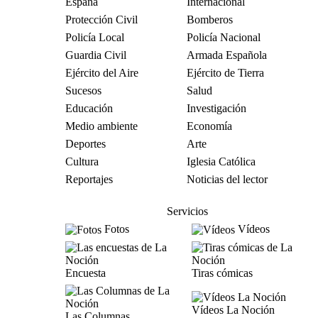
España
Internacional
Protección Civil
Bomberos
Policía Local
Policía Nacional
Guardia Civil
Armada Española
Ejército del Aire
Ejército de Tierra
Sucesos
Salud
Educación
Investigación
Medio ambiente
Economía
Deportes
Arte
Cultura
Iglesia Católica
Reportajes
Noticias del lector
Servicios
Fotos
Vídeos
Encuesta
Tiras cómicas
Vídeos La Noción
Las Columnas