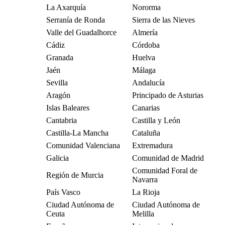
La Axarquía
Nororma
Serranía de Ronda
Sierra de las Nieves
Valle del Guadalhorce
Almería
Cádiz
Córdoba
Granada
Huelva
Jaén
Málaga
Sevilla
Andalucía
Aragón
Principado de Asturias
Islas Baleares
Canarias
Cantabria
Castilla y León
Castilla-La Mancha
Cataluña
Comunidad Valenciana
Extremadura
Galicia
Comunidad de Madrid
Comunidad Foral de
Región de Murcia
Navarra
País Vasco
La Rioja
Ciudad Autónoma de
Ciudad Autónoma de
Ceuta
Melilla