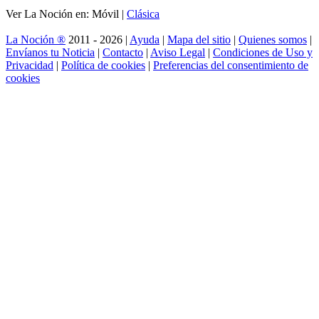
Ver La Noción en: Móvil |
Clásica
La Noción ®
2011 - 2026 |
Ayuda
|
Mapa del sitio
|
Quienes somos
|
Envíanos tu Noticia
|
Contacto
|
Aviso Legal
|
Condiciones de Uso y
Privacidad
|
Política de cookies
|
Preferencias del consentimiento de
cookies