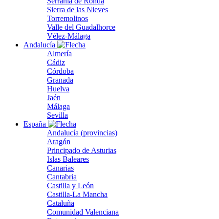
Serranía de Ronda
Sierra de las Nieves
Torremolinos
Valle del Guadalhorce
Vélez-Málaga
Andalucía
Almería
Cádiz
Córdoba
Granada
Huelva
Jaén
Málaga
Sevilla
España
Andalucía (provincias)
Aragón
Principado de Asturias
Islas Baleares
Canarias
Cantabria
Castilla y León
Castilla-La Mancha
Cataluña
Comunidad Valenciana