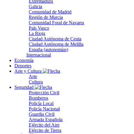
Extremadura
Galicia
Comunidad de Madrid
Región de Murcia
Comunidad Foral de Navarra
País Vasco
La Rioja
Ciudad Autónoma de Ceuta
Ciudad Autónoma de Melilla
España (autonomías)
Internacional
Economía
Deportes
Arte y Cultura
Arte
Cultura
Seguridad
Protección Civil
Bomberos
Policía Local
Policía Nacional
Guardia Civil
Armada Española
Ejército del Aire
Ejército de Tierra