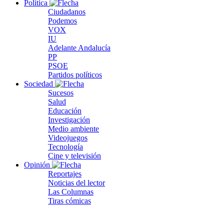
Política
Ciudadanos
Podemos
VOX
IU
Adelante Andalucía
PP
PSOE
Partidos políticos
Sociedad
Sucesos
Salud
Educación
Investigación
Medio ambiente
Videojuegos
Tecnología
Cine y televisión
Opinión
Reportajes
Noticias del lector
Las Columnas
Tiras cómicas