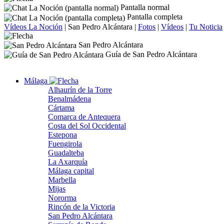
Pantalla normal
Pantalla completa
Vídeos La Noción
|
San Pedro Alcántara
|
Fotos
|
Vídeos
|
Tu Noticia
San Pedro Alcántara
Guía de San Pedro Alcántara
Málaga
Alhaurín de la Torre
Benalmádena
Cártama
Comarca de Antequera
Costa del Sol Occidental
Estepona
Fuengirola
Guadalteba
La Axarquía
Málaga capital
Marbella
Mijas
Nororma
Rincón de la Victoria
San Pedro Alcántara