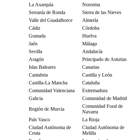
La Axarquía
Nororma
Serranía de Ronda
Sierra de las Nieves
Valle del Guadalhorce
Almería
Cádiz
Córdoba
Granada
Huelva
Jaén
Málaga
Sevilla
Andalucía
Aragón
Principado de Asturias
Islas Baleares
Canarias
Cantabria
Castilla y León
Castilla-La Mancha
Cataluña
Comunidad Valenciana
Extremadura
Galicia
Comunidad de Madrid
Comunidad Foral de
Región de Murcia
Navarra
País Vasco
La Rioja
Ciudad Autónoma de
Ciudad Autónoma de
Ceuta
Melilla