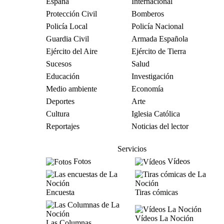
España
Internacional
Protección Civil
Bomberos
Policía Local
Policía Nacional
Guardia Civil
Armada Española
Ejército del Aire
Ejército de Tierra
Sucesos
Salud
Educación
Investigación
Medio ambiente
Economía
Deportes
Arte
Cultura
Iglesia Católica
Reportajes
Noticias del lector
Servicios
Fotos
Vídeos
Encuesta
Tiras cómicas
Vídeos La Noción
Las Columnas