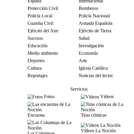
España
Internacional
Protección Civil
Bomberos
Policía Local
Policía Nacional
Guardia Civil
Armada Española
Ejército del Aire
Ejército de Tierra
Sucesos
Salud
Educación
Investigación
Medio ambiente
Economía
Deportes
Arte
Cultura
Iglesia Católica
Reportajes
Noticias del lector
Servicios
Fotos
Vídeos
Encuesta
Tiras cómicas
Vídeos La Noción
Las Columnas