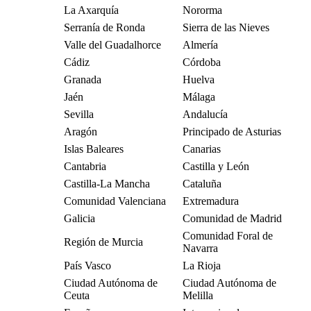
La Axarquía
Nororma
Serranía de Ronda
Sierra de las Nieves
Valle del Guadalhorce
Almería
Cádiz
Córdoba
Granada
Huelva
Jaén
Málaga
Sevilla
Andalucía
Aragón
Principado de Asturias
Islas Baleares
Canarias
Cantabria
Castilla y León
Castilla-La Mancha
Cataluña
Comunidad Valenciana
Extremadura
Galicia
Comunidad de Madrid
Comunidad Foral de
Región de Murcia
Navarra
País Vasco
La Rioja
Ciudad Autónoma de
Ciudad Autónoma de
Ceuta
Melilla