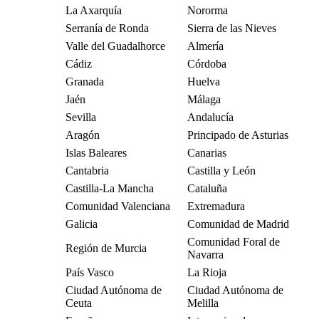
La Axarquía
Nororma
Serranía de Ronda
Sierra de las Nieves
Valle del Guadalhorce
Almería
Cádiz
Córdoba
Granada
Huelva
Jaén
Málaga
Sevilla
Andalucía
Aragón
Principado de Asturias
Islas Baleares
Canarias
Cantabria
Castilla y León
Castilla-La Mancha
Cataluña
Comunidad Valenciana
Extremadura
Galicia
Comunidad de Madrid
Comunidad Foral de
Región de Murcia
Navarra
País Vasco
La Rioja
Ciudad Autónoma de
Ciudad Autónoma de
Ceuta
Melilla