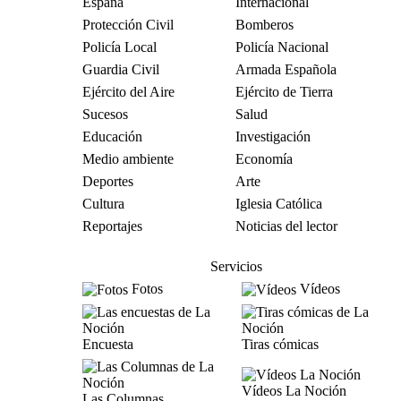
España
Internacional
Protección Civil
Bomberos
Policía Local
Policía Nacional
Guardia Civil
Armada Española
Ejército del Aire
Ejército de Tierra
Sucesos
Salud
Educación
Investigación
Medio ambiente
Economía
Deportes
Arte
Cultura
Iglesia Católica
Reportajes
Noticias del lector
Servicios
Fotos
Vídeos
Encuesta
Tiras cómicas
Vídeos La Noción
Las Columnas