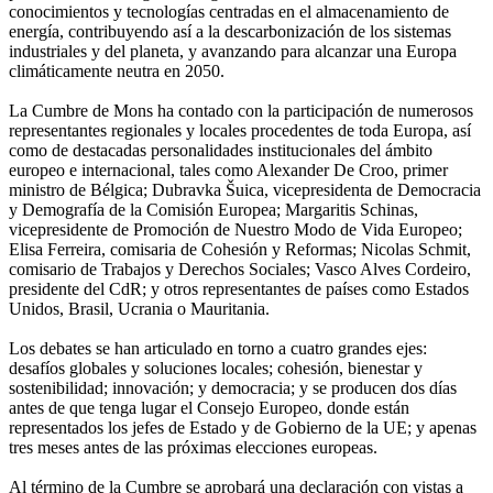
conocimientos y tecnologías centradas en el almacenamiento de
energía, contribuyendo así a la descarbonización de los sistemas
industriales y del planeta, y avanzando para alcanzar una Europa
climáticamente neutra en 2050.
La Cumbre de Mons ha contado con la participación de numerosos
representantes regionales y locales procedentes de toda Europa, así
como de destacadas personalidades institucionales del ámbito
europeo e internacional, tales como Alexander De Croo, primer
ministro de Bélgica; Dubravka Šuica, vicepresidenta de Democracia
y Demografía de la Comisión Europea; Margaritis Schinas,
vicepresidente de Promoción de Nuestro Modo de Vida Europeo;
Elisa Ferreira, comisaria de Cohesión y Reformas; Nicolas Schmit,
comisario de Trabajos y Derechos Sociales; Vasco Alves Cordeiro,
presidente del CdR; y otros representantes de países como Estados
Unidos, Brasil, Ucrania o Mauritania.
Los debates se han articulado en torno a cuatro grandes ejes:
desafíos globales y soluciones locales; cohesión, bienestar y
sostenibilidad; innovación; y democracia; y se producen dos días
antes de que tenga lugar el Consejo Europeo, donde están
representados los jefes de Estado y de Gobierno de la UE; y apenas
tres meses antes de las próximas elecciones europeas.
Al término de la Cumbre se aprobará una declaración con vistas a