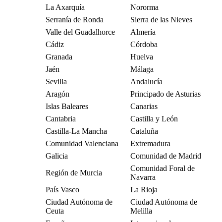
La Axarquía
Nororma
Serranía de Ronda
Sierra de las Nieves
Valle del Guadalhorce
Almería
Cádiz
Córdoba
Granada
Huelva
Jaén
Málaga
Sevilla
Andalucía
Aragón
Principado de Asturias
Islas Baleares
Canarias
Cantabria
Castilla y León
Castilla-La Mancha
Cataluña
Comunidad Valenciana
Extremadura
Galicia
Comunidad de Madrid
Comunidad Foral de
Región de Murcia
Navarra
País Vasco
La Rioja
Ciudad Autónoma de
Ciudad Autónoma de
Ceuta
Melilla