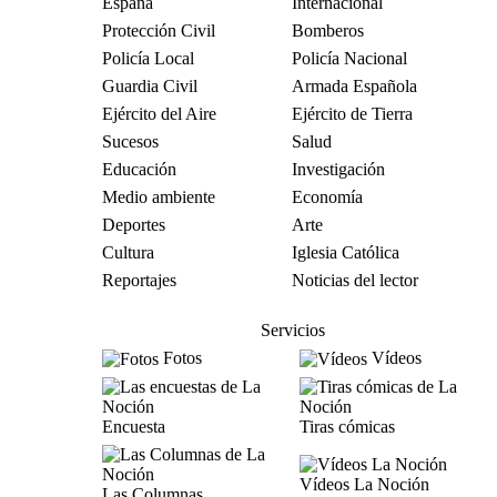
España
Internacional
Protección Civil
Bomberos
Policía Local
Policía Nacional
Guardia Civil
Armada Española
Ejército del Aire
Ejército de Tierra
Sucesos
Salud
Educación
Investigación
Medio ambiente
Economía
Deportes
Arte
Cultura
Iglesia Católica
Reportajes
Noticias del lector
Servicios
Fotos
Vídeos
Encuesta
Tiras cómicas
Vídeos La Noción
Las Columnas