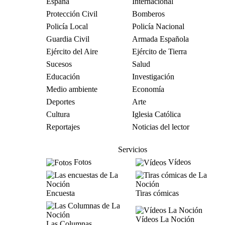
España
Internacional
Protección Civil
Bomberos
Policía Local
Policía Nacional
Guardia Civil
Armada Española
Ejército del Aire
Ejército de Tierra
Sucesos
Salud
Educación
Investigación
Medio ambiente
Economía
Deportes
Arte
Cultura
Iglesia Católica
Reportajes
Noticias del lector
Servicios
Fotos
Vídeos
Encuesta
Tiras cómicas
Vídeos La Noción
Las Columnas