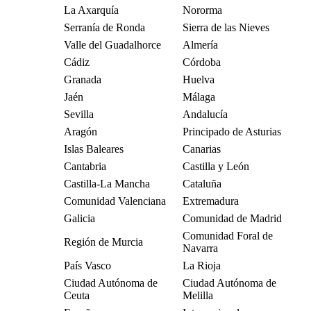
La Axarquía
Nororma
Serranía de Ronda
Sierra de las Nieves
Valle del Guadalhorce
Almería
Cádiz
Córdoba
Granada
Huelva
Jaén
Málaga
Sevilla
Andalucía
Aragón
Principado de Asturias
Islas Baleares
Canarias
Cantabria
Castilla y León
Castilla-La Mancha
Cataluña
Comunidad Valenciana
Extremadura
Galicia
Comunidad de Madrid
Comunidad Foral de
Región de Murcia
Navarra
País Vasco
La Rioja
Ciudad Autónoma de
Ciudad Autónoma de
Ceuta
Melilla