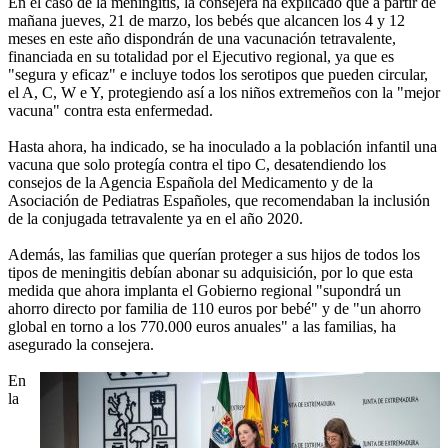
En el caso de la meningitis, la consejera ha explicado que a partir de
mañana jueves, 21 de marzo, los bebés que alcancen los 4 y 12
meses en este año dispondrán de una vacunación tetravalente,
financiada en su totalidad por el Ejecutivo regional, ya que es
"segura y eficaz" e incluye todos los serotipos que pueden circular,
el A, C, W e Y, protegiendo así a los niños extremeños con la "mejor
vacuna" contra esta enfermedad.
Hasta ahora, ha indicado, se ha inoculado a la población infantil una
vacuna que solo protegía contra el tipo C, desatendiendo los
consejos de la Agencia Española del Medicamento y de la
Asociación de Pediatras Españoles, que recomendaban la inclusión
de la conjugada tetravalente ya en el año 2020.
Además, las familias que querían proteger a sus hijos de todos los
tipos de meningitis debían abonar su adquisición, por lo que esta
medida que ahora implanta el Gobierno regional "supondrá un
ahorro directo por familia de 110 euros por bebé" y de "un ahorro
global en torno a los 770.000 euros anuales" a las familias, ha
asegurado la consejera.
En
la