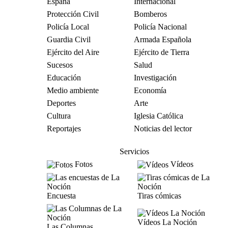
España
Internacional
Protección Civil
Bomberos
Policía Local
Policía Nacional
Guardia Civil
Armada Española
Ejército del Aire
Ejército de Tierra
Sucesos
Salud
Educación
Investigación
Medio ambiente
Economía
Deportes
Arte
Cultura
Iglesia Católica
Reportajes
Noticias del lector
Servicios
Fotos
Vídeos
Encuesta
Tiras cómicas
Vídeos La Noción
Las Columnas