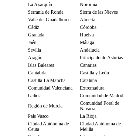
La Axarquía
Nororma
Serranía de Ronda
Sierra de las Nieves
Valle del Guadalhorce
Almería
Cádiz
Córdoba
Granada
Huelva
Jaén
Málaga
Sevilla
Andalucía
Aragón
Principado de Asturias
Islas Baleares
Canarias
Cantabria
Castilla y León
Castilla-La Mancha
Cataluña
Comunidad Valenciana
Extremadura
Galicia
Comunidad de Madrid
Comunidad Foral de
Región de Murcia
Navarra
País Vasco
La Rioja
Ciudad Autónoma de
Ciudad Autónoma de
Ceuta
Melilla