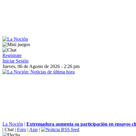
Regístrate
Iniciar Sesión
Jueves, 06 de Agosto de 2026 - 2:26 pm
La Noción
|
Extremadura aumenta su participación en ensayos clín
|
Chat
|
Foro
|
App
|