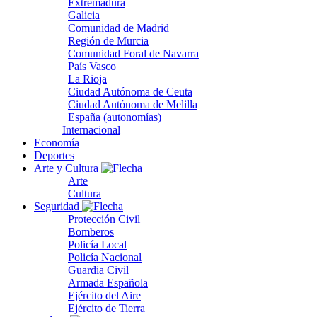
Extremadura
Galicia
Comunidad de Madrid
Región de Murcia
Comunidad Foral de Navarra
País Vasco
La Rioja
Ciudad Autónoma de Ceuta
Ciudad Autónoma de Melilla
España (autonomías)
Internacional
Economía
Deportes
Arte y Cultura
Arte
Cultura
Seguridad
Protección Civil
Bomberos
Policía Local
Policía Nacional
Guardia Civil
Armada Española
Ejército del Aire
Ejército de Tierra