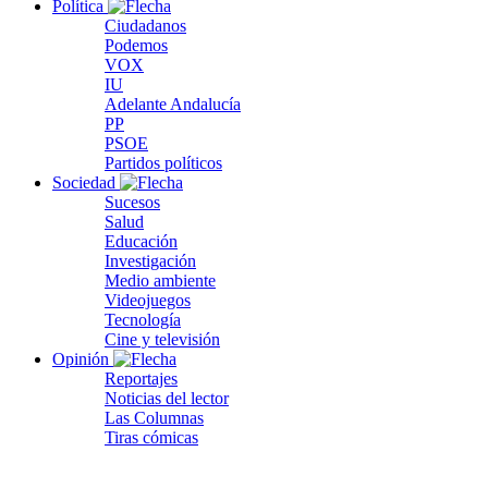
Política
Ciudadanos
Podemos
VOX
IU
Adelante Andalucía
PP
PSOE
Partidos políticos
Sociedad
Sucesos
Salud
Educación
Investigación
Medio ambiente
Videojuegos
Tecnología
Cine y televisión
Opinión
Reportajes
Noticias del lector
Las Columnas
Tiras cómicas