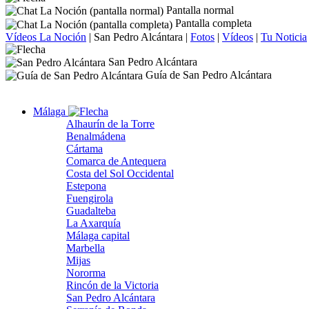
Pantalla normal
Pantalla completa
Vídeos La Noción
|
San Pedro Alcántara
|
Fotos
|
Vídeos
|
Tu Noticia
San Pedro Alcántara
Guía de San Pedro Alcántara
Málaga
Alhaurín de la Torre
Benalmádena
Cártama
Comarca de Antequera
Costa del Sol Occidental
Estepona
Fuengirola
Guadalteba
La Axarquía
Málaga capital
Marbella
Mijas
Nororma
Rincón de la Victoria
San Pedro Alcántara