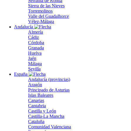
Serranía de Ronda
Sierra de las Nieves
Torremolinos
Valle del Guadalhorce
Vélez-Málaga
Andalucía
Almería
Cádiz
Córdoba
Granada
Huelva
Jaén
Málaga
Sevilla
España
Andalucía (provincias)
Aragón
Principado de Asturias
Islas Baleares
Canarias
Cantabria
Castilla y León
Castilla-La Mancha
Cataluña
Comunidad Valenciana