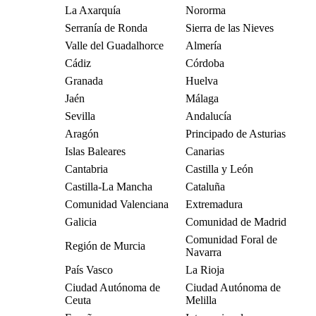
La Axarquía
Nororma
Serranía de Ronda
Sierra de las Nieves
Valle del Guadalhorce
Almería
Cádiz
Córdoba
Granada
Huelva
Jaén
Málaga
Sevilla
Andalucía
Aragón
Principado de Asturias
Islas Baleares
Canarias
Cantabria
Castilla y León
Castilla-La Mancha
Cataluña
Comunidad Valenciana
Extremadura
Galicia
Comunidad de Madrid
Comunidad Foral de
Región de Murcia
Navarra
País Vasco
La Rioja
Ciudad Autónoma de
Ciudad Autónoma de
Ceuta
Melilla