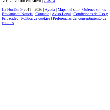
Ver La Noción en: Móvil |
Clásica
La Noción ®
2011 - 2026 |
Ayuda
|
Mapa del sitio
|
Quienes somos
|
Envíanos tu Noticia
|
Contacto
|
Aviso Legal
|
Condiciones de Uso y
Privacidad
|
Política de cookies
|
Preferencias del consentimiento de
cookies