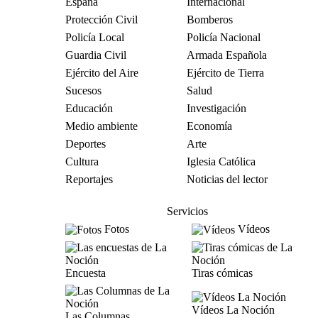
España
Internacional
Protección Civil
Bomberos
Policía Local
Policía Nacional
Guardia Civil
Armada Española
Ejército del Aire
Ejército de Tierra
Sucesos
Salud
Educación
Investigación
Medio ambiente
Economía
Deportes
Arte
Cultura
Iglesia Católica
Reportajes
Noticias del lector
Servicios
Fotos
Vídeos
Encuesta
Tiras cómicas
Vídeos La Noción
Las Columnas