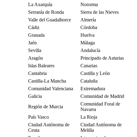
La Axarquía
Nororma
Serranía de Ronda
Sierra de las Nieves
Valle del Guadalhorce
Almería
Cádiz
Córdoba
Granada
Huelva
Jaén
Málaga
Sevilla
Andalucía
Aragón
Principado de Asturias
Islas Baleares
Canarias
Cantabria
Castilla y León
Castilla-La Mancha
Cataluña
Comunidad Valenciana
Extremadura
Galicia
Comunidad de Madrid
Comunidad Foral de
Región de Murcia
Navarra
País Vasco
La Rioja
Ciudad Autónoma de
Ciudad Autónoma de
Ceuta
Melilla