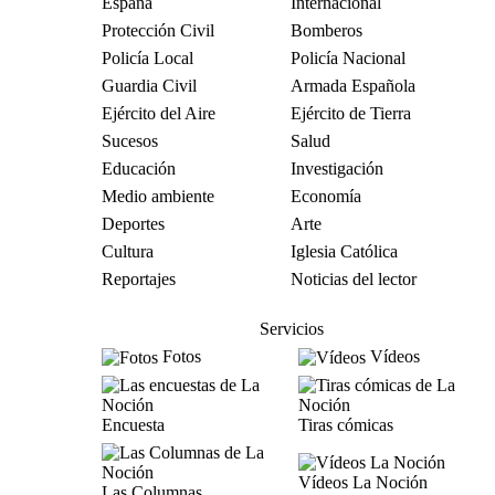
España
Internacional
Protección Civil
Bomberos
Policía Local
Policía Nacional
Guardia Civil
Armada Española
Ejército del Aire
Ejército de Tierra
Sucesos
Salud
Educación
Investigación
Medio ambiente
Economía
Deportes
Arte
Cultura
Iglesia Católica
Reportajes
Noticias del lector
Servicios
Fotos
Vídeos
Encuesta
Tiras cómicas
Vídeos La Noción
Las Columnas