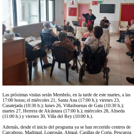
Las próximas visitas serán Membrío, en la tarde de este martes, a las
17:00 horas; el miércoles 21, Santa Ana (17:00 h.); viernes 23,
Casatejada (10:30 h.); lunes 26, Villasbuenas de Gata (10:30 h.);
martes 27, Herrera de Alcántara (17:00 h.); miércoles 28, Aliseda
(11:00 h.) y viernes 30, Villa del Rey (10:00 h.).
Además, desde el inicio del programa ya se han recorrido centros de
Carcaboso, Madrigal, Logrosán, Ahigal, Casillas de Coria, Pescueza