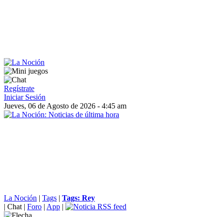
Regístrate
Iniciar Sesión
Jueves, 06 de Agosto de 2026 - 4:45 am
La Noción
|
Tags
|
Tags: Rey
|
Chat
|
Foro
|
App
|