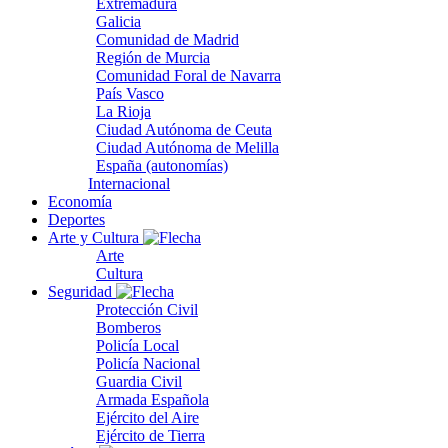
Extremadura
Galicia
Comunidad de Madrid
Región de Murcia
Comunidad Foral de Navarra
País Vasco
La Rioja
Ciudad Autónoma de Ceuta
Ciudad Autónoma de Melilla
España (autonomías)
Internacional
Economía
Deportes
Arte y Cultura
Arte
Cultura
Seguridad
Protección Civil
Bomberos
Policía Local
Policía Nacional
Guardia Civil
Armada Española
Ejército del Aire
Ejército de Tierra