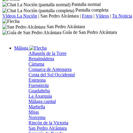
Pantalla normal
Pantalla completa
Vídeos La Noción
|
San Pedro Alcántara
|
Fotos
|
Vídeos
|
Tu Noticia
San Pedro Alcántara
Guía de San Pedro Alcántara
Málaga
Alhaurín de la Torre
Benalmádena
Cártama
Comarca de Antequera
Costa del Sol Occidental
Estepona
Fuengirola
Guadalteba
La Axarquía
Málaga capital
Marbella
Mijas
Nororma
Rincón de la Victoria
San Pedro Alcántara