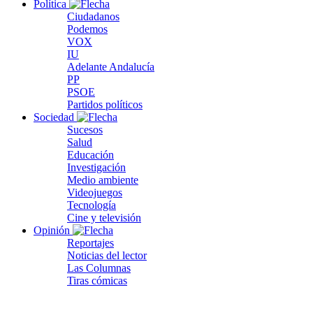
Política
Ciudadanos
Podemos
VOX
IU
Adelante Andalucía
PP
PSOE
Partidos políticos
Sociedad
Sucesos
Salud
Educación
Investigación
Medio ambiente
Videojuegos
Tecnología
Cine y televisión
Opinión
Reportajes
Noticias del lector
Las Columnas
Tiras cómicas