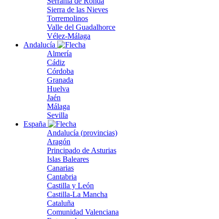
Serranía de Ronda
Sierra de las Nieves
Torremolinos
Valle del Guadalhorce
Vélez-Málaga
Andalucía
Almería
Cádiz
Córdoba
Granada
Huelva
Jaén
Málaga
Sevilla
España
Andalucía (provincias)
Aragón
Principado de Asturias
Islas Baleares
Canarias
Cantabria
Castilla y León
Castilla-La Mancha
Cataluña
Comunidad Valenciana