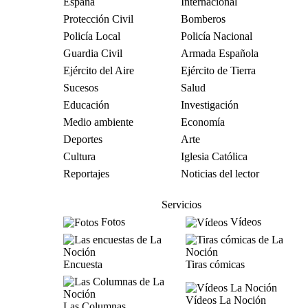
España
Internacional
Protección Civil
Bomberos
Policía Local
Policía Nacional
Guardia Civil
Armada Española
Ejército del Aire
Ejército de Tierra
Sucesos
Salud
Educación
Investigación
Medio ambiente
Economía
Deportes
Arte
Cultura
Iglesia Católica
Reportajes
Noticias del lector
Servicios
Fotos
Vídeos
Encuesta
Tiras cómicas
Vídeos La Noción
Las Columnas