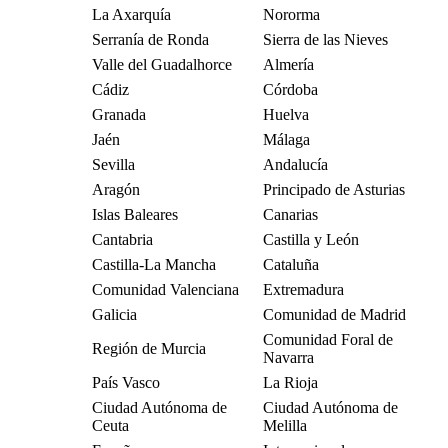
La Axarquía
Nororma
Serranía de Ronda
Sierra de las Nieves
Valle del Guadalhorce
Almería
Cádiz
Córdoba
Granada
Huelva
Jaén
Málaga
Sevilla
Andalucía
Aragón
Principado de Asturias
Islas Baleares
Canarias
Cantabria
Castilla y León
Castilla-La Mancha
Cataluña
Comunidad Valenciana
Extremadura
Galicia
Comunidad de Madrid
Comunidad Foral de
Región de Murcia
Navarra
País Vasco
La Rioja
Ciudad Autónoma de
Ciudad Autónoma de
Ceuta
Melilla