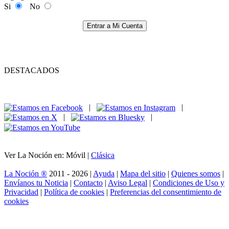
Si
No
Entrar a Mi Cuenta
DESTACADOS
|
|
|
|
Ver La Noción en: Móvil |
Clásica
La Noción ®
2011 - 2026 |
Ayuda
|
Mapa del sitio
|
Quienes somos
|
Envíanos tu Noticia
|
Contacto
|
Aviso Legal
|
Condiciones de Uso y
Privacidad
|
Política de cookies
|
Preferencias del consentimiento de
cookies