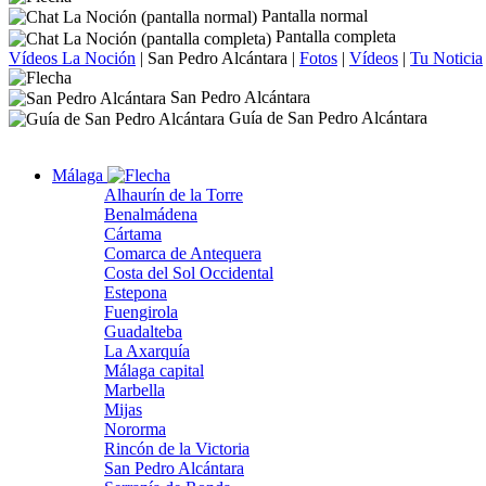
Pantalla normal
Pantalla completa
Vídeos La Noción
|
San Pedro Alcántara
|
Fotos
|
Vídeos
|
Tu Noticia
San Pedro Alcántara
Guía de San Pedro Alcántara
Málaga
Alhaurín de la Torre
Benalmádena
Cártama
Comarca de Antequera
Costa del Sol Occidental
Estepona
Fuengirola
Guadalteba
La Axarquía
Málaga capital
Marbella
Mijas
Nororma
Rincón de la Victoria
San Pedro Alcántara