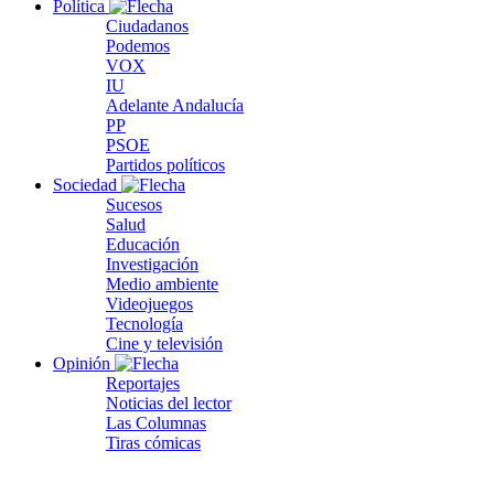
Política
Ciudadanos
Podemos
VOX
IU
Adelante Andalucía
PP
PSOE
Partidos políticos
Sociedad
Sucesos
Salud
Educación
Investigación
Medio ambiente
Videojuegos
Tecnología
Cine y televisión
Opinión
Reportajes
Noticias del lector
Las Columnas
Tiras cómicas