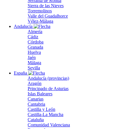
Serranía de Ronda
Sierra de las Nieves
Torremolinos
Valle del Guadalhorce
Vélez-Málaga
Andalucía
Almería
Cádiz
Córdoba
Granada
Huelva
Jaén
Málaga
Sevilla
España
Andalucía (provincias)
Aragón
Principado de Asturias
Islas Baleares
Canarias
Cantabria
Castilla y León
Castilla-La Mancha
Cataluña
Comunidad Valenciana