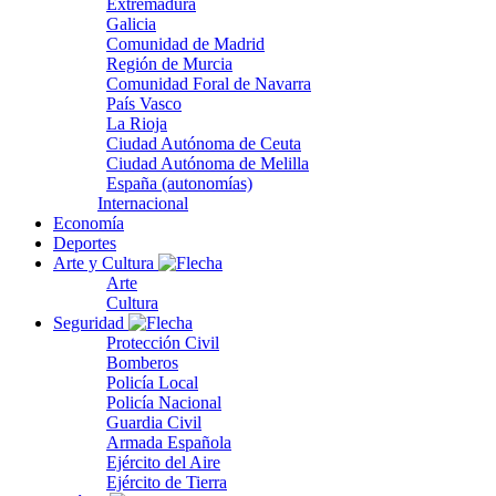
Extremadura
Galicia
Comunidad de Madrid
Región de Murcia
Comunidad Foral de Navarra
País Vasco
La Rioja
Ciudad Autónoma de Ceuta
Ciudad Autónoma de Melilla
España (autonomías)
Internacional
Economía
Deportes
Arte y Cultura
Arte
Cultura
Seguridad
Protección Civil
Bomberos
Policía Local
Policía Nacional
Guardia Civil
Armada Española
Ejército del Aire
Ejército de Tierra