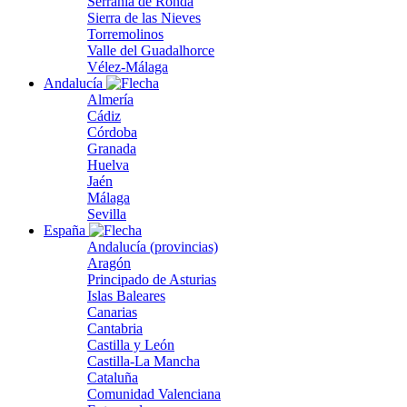
Serranía de Ronda
Sierra de las Nieves
Torremolinos
Valle del Guadalhorce
Vélez-Málaga
Andalucía
Almería
Cádiz
Córdoba
Granada
Huelva
Jaén
Málaga
Sevilla
España
Andalucía (provincias)
Aragón
Principado de Asturias
Islas Baleares
Canarias
Cantabria
Castilla y León
Castilla-La Mancha
Cataluña
Comunidad Valenciana