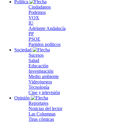
Política
Ciudadanos
Podemos
VOX
IU
Adelante Andalucía
PP
PSOE
Partidos políticos
Sociedad
Sucesos
Salud
Educación
Investigación
Medio ambiente
Videojuegos
Tecnología
Cine y televisión
Opinión
Reportajes
Noticias del lector
Las Columnas
Tiras cómicas