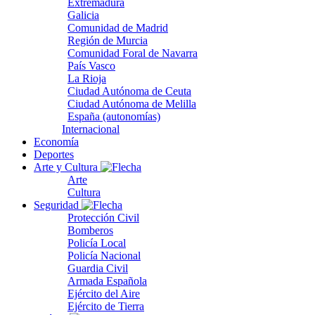
Extremadura
Galicia
Comunidad de Madrid
Región de Murcia
Comunidad Foral de Navarra
País Vasco
La Rioja
Ciudad Autónoma de Ceuta
Ciudad Autónoma de Melilla
España (autonomías)
Internacional
Economía
Deportes
Arte y Cultura
Arte
Cultura
Seguridad
Protección Civil
Bomberos
Policía Local
Policía Nacional
Guardia Civil
Armada Española
Ejército del Aire
Ejército de Tierra