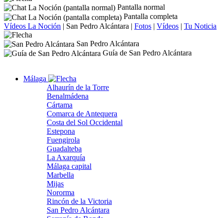
Pantalla normal
Pantalla completa
Vídeos La Noción
|
San Pedro Alcántara
|
Fotos
|
Vídeos
|
Tu Noticia
San Pedro Alcántara
Guía de San Pedro Alcántara
Málaga
Alhaurín de la Torre
Benalmádena
Cártama
Comarca de Antequera
Costa del Sol Occidental
Estepona
Fuengirola
Guadalteba
La Axarquía
Málaga capital
Marbella
Mijas
Nororma
Rincón de la Victoria
San Pedro Alcántara