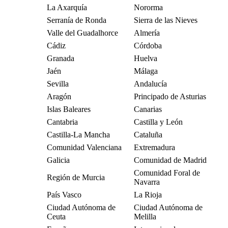
La Axarquía
Nororma
Serranía de Ronda
Sierra de las Nieves
Valle del Guadalhorce
Almería
Cádiz
Córdoba
Granada
Huelva
Jaén
Málaga
Sevilla
Andalucía
Aragón
Principado de Asturias
Islas Baleares
Canarias
Cantabria
Castilla y León
Castilla-La Mancha
Cataluña
Comunidad Valenciana
Extremadura
Galicia
Comunidad de Madrid
Comunidad Foral de
Región de Murcia
Navarra
País Vasco
La Rioja
Ciudad Autónoma de
Ciudad Autónoma de
Ceuta
Melilla