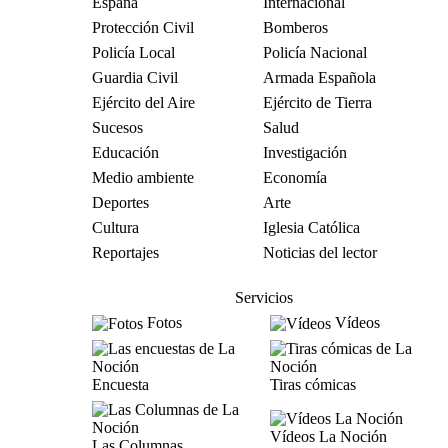
España
Internacional
Protección Civil
Bomberos
Policía Local
Policía Nacional
Guardia Civil
Armada Española
Ejército del Aire
Ejército de Tierra
Sucesos
Salud
Educación
Investigación
Medio ambiente
Economía
Deportes
Arte
Cultura
Iglesia Católica
Reportajes
Noticias del lector
Servicios
Fotos
Vídeos
Encuesta
Tiras cómicas
Vídeos La Noción
Las Columnas