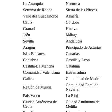
La Axarquía
Nororma
Serranía de Ronda
Sierra de las Nieves
Valle del Guadalhorce
Almería
Cádiz
Córdoba
Granada
Huelva
Jaén
Málaga
Sevilla
Andalucía
Aragón
Principado de Asturias
Islas Baleares
Canarias
Cantabria
Castilla y León
Castilla-La Mancha
Cataluña
Comunidad Valenciana
Extremadura
Galicia
Comunidad de Madrid
Comunidad Foral de
Región de Murcia
Navarra
País Vasco
La Rioja
Ciudad Autónoma de
Ciudad Autónoma de
Ceuta
Melilla