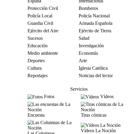
España
Internacional
Protección Civil
Bomberos
Policía Local
Policía Nacional
Guardia Civil
Armada Española
Ejército del Aire
Ejército de Tierra
Sucesos
Salud
Educación
Investigación
Medio ambiente
Economía
Deportes
Arte
Cultura
Iglesia Católica
Reportajes
Noticias del lector
Servicios
Fotos
Vídeos
Encuesta
Tiras cómicas
Vídeos La Noción
Las Columnas