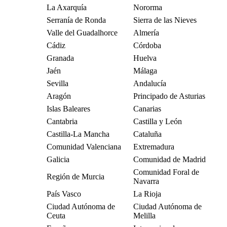
La Axarquía
Nororma
Serranía de Ronda
Sierra de las Nieves
Valle del Guadalhorce
Almería
Cádiz
Córdoba
Granada
Huelva
Jaén
Málaga
Sevilla
Andalucía
Aragón
Principado de Asturias
Islas Baleares
Canarias
Cantabria
Castilla y León
Castilla-La Mancha
Cataluña
Comunidad Valenciana
Extremadura
Galicia
Comunidad de Madrid
Comunidad Foral de
Región de Murcia
Navarra
País Vasco
La Rioja
Ciudad Autónoma de
Ciudad Autónoma de
Ceuta
Melilla