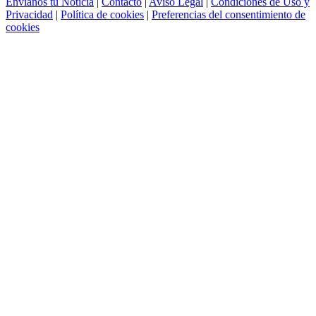
Envíanos tu Noticia
|
Contacto
|
Aviso Legal
|
Condiciones de Uso y
Privacidad
|
Política de cookies
|
Preferencias del consentimiento de
cookies