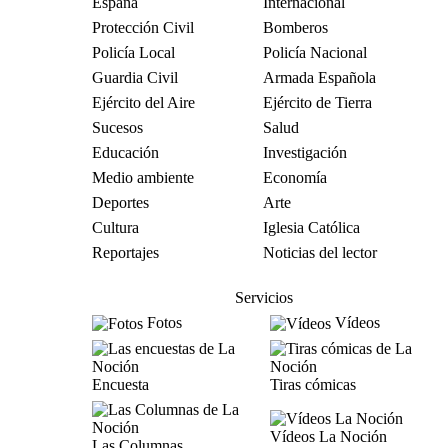
España
Internacional
Protección Civil
Bomberos
Policía Local
Policía Nacional
Guardia Civil
Armada Española
Ejército del Aire
Ejército de Tierra
Sucesos
Salud
Educación
Investigación
Medio ambiente
Economía
Deportes
Arte
Cultura
Iglesia Católica
Reportajes
Noticias del lector
Servicios
Fotos
Vídeos
Encuesta
Tiras cómicas
Vídeos La Noción
Las Columnas