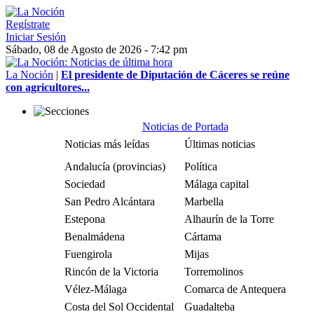
Regístrate
Iniciar Sesión
Sábado, 08 de Agosto de 2026 - 7:42 pm
La Noción
|
El presidente de Diputación de Cáceres se reúne
con agricultores...
Noticias de Portada
Noticias más leídas
Últimas noticias
Andalucía (provincias)
Política
Sociedad
Málaga capital
San Pedro Alcántara
Marbella
Estepona
Alhaurín de la Torre
Benalmádena
Cártama
Fuengirola
Mijas
Rincón de la Victoria
Torremolinos
Vélez-Málaga
Comarca de Antequera
Costa del Sol Occidental
Guadalteba