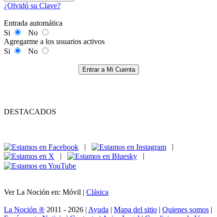
¿Olvidó su Clave?
Entrada automática
Si
No
Agregarme a los usuarios activos
Si
No
Entrar a Mi Cuenta
DESTACADOS
|
|
|
|
Ver La Noción en: Móvil |
Clásica
La Noción ®
2011 - 2026 |
Ayuda
|
Mapa del sitio
|
Quienes somos
|