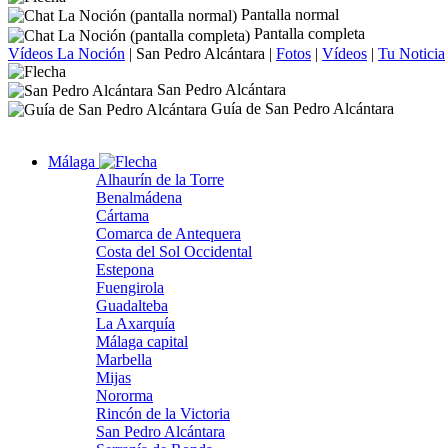
Pantalla normal
Pantalla completa
Vídeos La Noción
|
San Pedro Alcántara
|
Fotos
|
Vídeos
|
Tu Noticia
San Pedro Alcántara
Guía de San Pedro Alcántara
Málaga
Alhaurín de la Torre
Benalmádena
Cártama
Comarca de Antequera
Costa del Sol Occidental
Estepona
Fuengirola
Guadalteba
La Axarquía
Málaga capital
Marbella
Mijas
Nororma
Rincón de la Victoria
San Pedro Alcántara