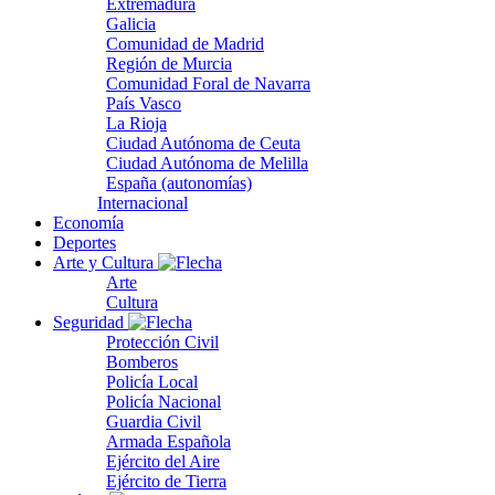
Extremadura
Galicia
Comunidad de Madrid
Región de Murcia
Comunidad Foral de Navarra
País Vasco
La Rioja
Ciudad Autónoma de Ceuta
Ciudad Autónoma de Melilla
España (autonomías)
Internacional
Economía
Deportes
Arte y Cultura
Arte
Cultura
Seguridad
Protección Civil
Bomberos
Policía Local
Policía Nacional
Guardia Civil
Armada Española
Ejército del Aire
Ejército de Tierra