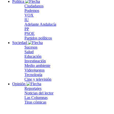
Política
Ciudadanos
Podemos
VOX
IU
Adelante Andalucía
PP
PSOE
Partidos políticos
Sociedad
Sucesos
Salud
Educación
Investigación
Medio ambiente
Videojuegos
Tecnología
Cine y televisión
Opinión
Reportajes
Noticias del lector
Las Columnas
Tiras cómicas