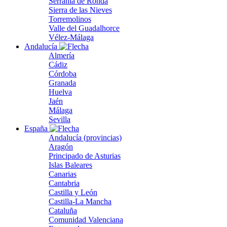
Serranía de Ronda
Sierra de las Nieves
Torremolinos
Valle del Guadalhorce
Vélez-Málaga
Andalucía
Almería
Cádiz
Córdoba
Granada
Huelva
Jaén
Málaga
Sevilla
España
Andalucía (provincias)
Aragón
Principado de Asturias
Islas Baleares
Canarias
Cantabria
Castilla y León
Castilla-La Mancha
Cataluña
Comunidad Valenciana