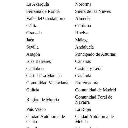
La Axarquía
Nororma
Serranía de Ronda
Sierra de las Nieves
Valle del Guadalhorce
Almería
Cádiz
Córdoba
Granada
Huelva
Jaén
Málaga
Sevilla
Andalucía
Aragón
Principado de Asturias
Islas Baleares
Canarias
Cantabria
Castilla y León
Castilla-La Mancha
Cataluña
Comunidad Valenciana
Extremadura
Galicia
Comunidad de Madrid
Comunidad Foral de
Región de Murcia
Navarra
País Vasco
La Rioja
Ciudad Autónoma de
Ciudad Autónoma de
Ceuta
Melilla