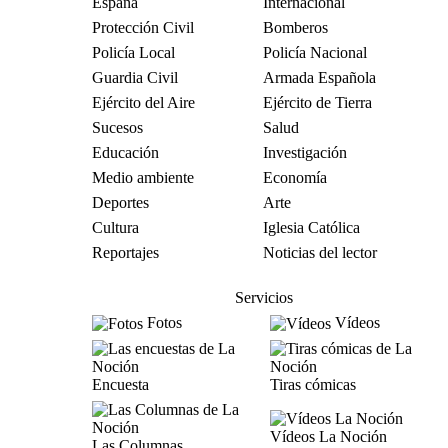
España
Internacional
Protección Civil
Bomberos
Policía Local
Policía Nacional
Guardia Civil
Armada Española
Ejército del Aire
Ejército de Tierra
Sucesos
Salud
Educación
Investigación
Medio ambiente
Economía
Deportes
Arte
Cultura
Iglesia Católica
Reportajes
Noticias del lector
Servicios
Fotos
Vídeos
Encuesta
Tiras cómicas
Vídeos La Noción
Las Columnas