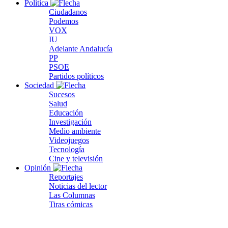
Política
Ciudadanos
Podemos
VOX
IU
Adelante Andalucía
PP
PSOE
Partidos políticos
Sociedad
Sucesos
Salud
Educación
Investigación
Medio ambiente
Videojuegos
Tecnología
Cine y televisión
Opinión
Reportajes
Noticias del lector
Las Columnas
Tiras cómicas