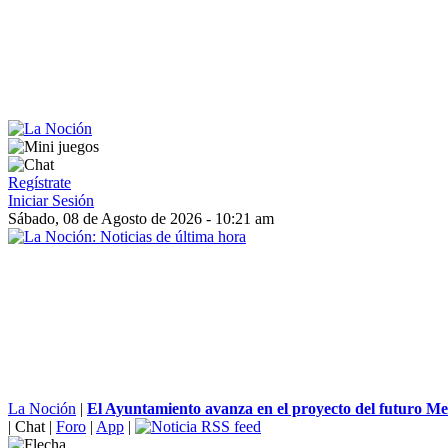
Regístrate
Iniciar Sesión
Sábado, 08 de Agosto de 2026 - 10:21 am
La Noción
|
El Ayuntamiento avanza en el proyecto del futuro Mer
|
Chat
|
Foro
|
App
|