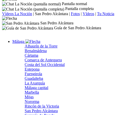
Pantalla normal
Pantalla completa
Vídeos La Noción
|
San Pedro Alcántara
|
Fotos
|
Vídeos
|
Tu Noticia
San Pedro Alcántara
Guía de San Pedro Alcántara
Málaga
Alhaurín de la Torre
Benalmádena
Cártama
Comarca de Antequera
Costa del Sol Occidental
Estepona
Fuengirola
Guadalteba
La Axarquía
Málaga capital
Marbella
Mijas
Nororma
Rincón de la Victoria
San Pedro Alcántara