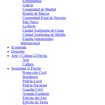
Extremadura
Galicia
Comunidad de Madrid
Región de Murcia
Comunidad Foral de Navarra
País Vasco
La Rioja
Ciudad Autónoma de Ceuta
Ciudad Autónoma de Melilla
España (autonomías)
Internacional
Economía
Deportes
Arte y Cultura
Arte
Cultura
Seguridad
Protección Civil
Bomberos
Policía Local
Policía Nacional
Guardia Civil
Armada Española
Ejército del Aire
Ejército de Tierra