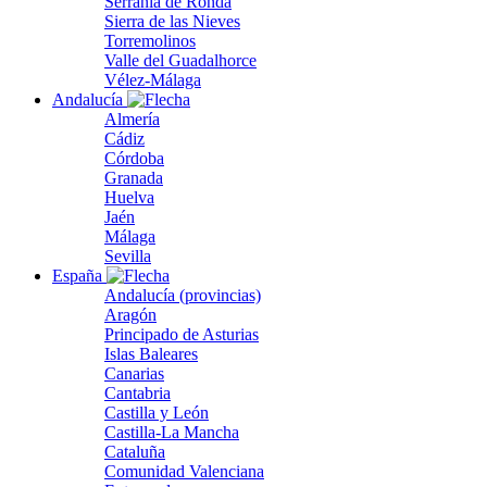
Serranía de Ronda
Sierra de las Nieves
Torremolinos
Valle del Guadalhorce
Vélez-Málaga
Andalucía
Almería
Cádiz
Córdoba
Granada
Huelva
Jaén
Málaga
Sevilla
España
Andalucía (provincias)
Aragón
Principado de Asturias
Islas Baleares
Canarias
Cantabria
Castilla y León
Castilla-La Mancha
Cataluña
Comunidad Valenciana