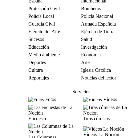
España
Internacional
Protección Civil
Bomberos
Policía Local
Policía Nacional
Guardia Civil
Armada Española
Ejército del Aire
Ejército de Tierra
Sucesos
Salud
Educación
Investigación
Medio ambiente
Economía
Deportes
Arte
Cultura
Iglesia Católica
Reportajes
Noticias del lector
Servicios
Fotos
Vídeos
Encuesta
Tiras cómicas
Vídeos La Noción
Las Columnas