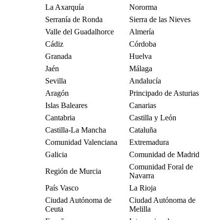
La Axarquía
Nororma
Serranía de Ronda
Sierra de las Nieves
Valle del Guadalhorce
Almería
Cádiz
Córdoba
Granada
Huelva
Jaén
Málaga
Sevilla
Andalucía
Aragón
Principado de Asturias
Islas Baleares
Canarias
Cantabria
Castilla y León
Castilla-La Mancha
Cataluña
Comunidad Valenciana
Extremadura
Galicia
Comunidad de Madrid
Comunidad Foral de
Región de Murcia
Navarra
País Vasco
La Rioja
Ciudad Autónoma de
Ciudad Autónoma de
Ceuta
Melilla