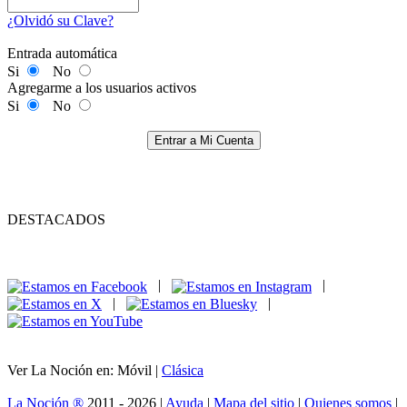
¿Olvidó su Clave?
Entrada automática
Si
No
Agregarme a los usuarios activos
Si
No
Entrar a Mi Cuenta
DESTACADOS
|
|
|
|
Ver La Noción en: Móvil |
Clásica
La Noción ®
2011 - 2026 |
Ayuda
|
Mapa del sitio
|
Quienes somos
|