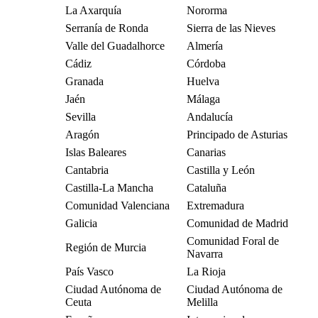
La Axarquía
Nororma
Serranía de Ronda
Sierra de las Nieves
Valle del Guadalhorce
Almería
Cádiz
Córdoba
Granada
Huelva
Jaén
Málaga
Sevilla
Andalucía
Aragón
Principado de Asturias
Islas Baleares
Canarias
Cantabria
Castilla y León
Castilla-La Mancha
Cataluña
Comunidad Valenciana
Extremadura
Galicia
Comunidad de Madrid
Comunidad Foral de
Región de Murcia
Navarra
País Vasco
La Rioja
Ciudad Autónoma de
Ciudad Autónoma de
Ceuta
Melilla