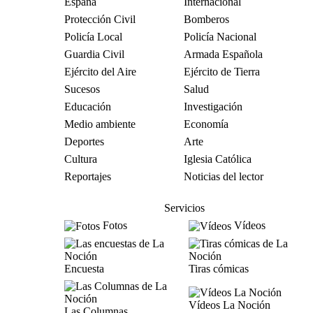
España
Internacional
Protección Civil
Bomberos
Policía Local
Policía Nacional
Guardia Civil
Armada Española
Ejército del Aire
Ejército de Tierra
Sucesos
Salud
Educación
Investigación
Medio ambiente
Economía
Deportes
Arte
Cultura
Iglesia Católica
Reportajes
Noticias del lector
Servicios
Fotos
Vídeos
Encuesta
Tiras cómicas
Vídeos La Noción
Las Columnas