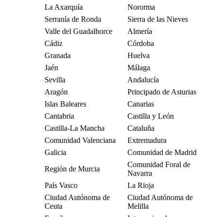
La Axarquía
Nororma
Serranía de Ronda
Sierra de las Nieves
Valle del Guadalhorce
Almería
Cádiz
Córdoba
Granada
Huelva
Jaén
Málaga
Sevilla
Andalucía
Aragón
Principado de Asturias
Islas Baleares
Canarias
Cantabria
Castilla y León
Castilla-La Mancha
Cataluña
Comunidad Valenciana
Extremadura
Galicia
Comunidad de Madrid
Comunidad Foral de
Región de Murcia
Navarra
País Vasco
La Rioja
Ciudad Autónoma de
Ciudad Autónoma de
Ceuta
Melilla