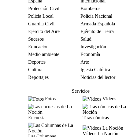
España
Internacional
Protección Civil
Bomberos
Policía Local
Policía Nacional
Guardia Civil
Armada Española
Ejército del Aire
Ejército de Tierra
Sucesos
Salud
Educación
Investigación
Medio ambiente
Economía
Deportes
Arte
Cultura
Iglesia Católica
Reportajes
Noticias del lector
Servicios
Fotos
Vídeos
Encuesta
Tiras cómicas
Vídeos La Noción
Las Columnas