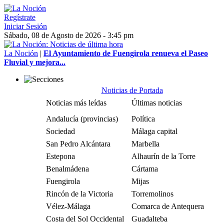
Regístrate
Iniciar Sesión
Sábado, 08 de Agosto de 2026 - 3:45 pm
La Noción
|
El Ayuntamiento de Fuengirola renueva el Paseo
Fluvial y mejora...
Noticias de Portada
Noticias más leídas
Últimas noticias
Andalucía (provincias)
Política
Sociedad
Málaga capital
San Pedro Alcántara
Marbella
Estepona
Alhaurín de la Torre
Benalmádena
Cártama
Fuengirola
Mijas
Rincón de la Victoria
Torremolinos
Vélez-Málaga
Comarca de Antequera
Costa del Sol Occidental
Guadalteba