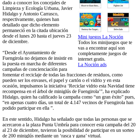
dado a conocer los concejales de
Limpieza y Ecología Urbana, Javier
Hidalgo y Antonio Carrasco,
respectivamente, quienes han
detallado que dicho elemento
permaneció en la citada ubicación
desde el lunes 20 hasta el jueves 23
Mini juegos La Noción
de diciembre.
Todos los minijuegos que te
vas a encontrar aquí son
“Desde el Ayuntamiento de
completamente juegos de
Fuengirola no dejamos de insistir en
internet gratis.
la puesta en marcha de diferentes
La Noción ads
campañas de concienciación para
fomentar el reciclaje de todas las fracciones de residuos, como
pueden ser los envases, el papel y cartón o el vidrio y en esta
ocasión, impulsamos la iniciativa ‘Reciclar vidrio esta Navidad tiene
recompensa en el árbol de miniglús de Fuengirola’”, ha explicado
Hidalgo, quien ha calificado la campaña como “un gran éxito” pues,
“en apenas cuatro días, un total de 4.147 vecinos de Fuengirola han
podido participar en ella ”.
En este sentido, Hidalgo ha señalado que todas las personas que se
acercaron a la plaza Punta Umbría para conocer esta campaña del 20
al 23 de diciembre, tuvieron la posibilidad de participar en un sorteo
de 200 miniglús mediante un ‘rasca y gana’ virtual.