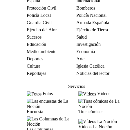
España
Internacional
Protección Civil
Bomberos
Policía Local
Policía Nacional
Guardia Civil
Armada Española
Ejército del Aire
Ejército de Tierra
Sucesos
Salud
Educación
Investigación
Medio ambiente
Economía
Deportes
Arte
Cultura
Iglesia Católica
Reportajes
Noticias del lector
Servicios
Fotos
Vídeos
Encuesta
Tiras cómicas
Vídeos La Noción
Las Columnas