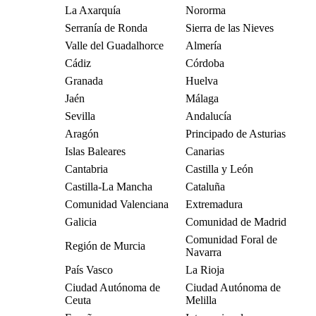
La Axarquía
Nororma
Serranía de Ronda
Sierra de las Nieves
Valle del Guadalhorce
Almería
Cádiz
Córdoba
Granada
Huelva
Jaén
Málaga
Sevilla
Andalucía
Aragón
Principado de Asturias
Islas Baleares
Canarias
Cantabria
Castilla y León
Castilla-La Mancha
Cataluña
Comunidad Valenciana
Extremadura
Galicia
Comunidad de Madrid
Comunidad Foral de
Región de Murcia
Navarra
País Vasco
La Rioja
Ciudad Autónoma de
Ciudad Autónoma de
Ceuta
Melilla