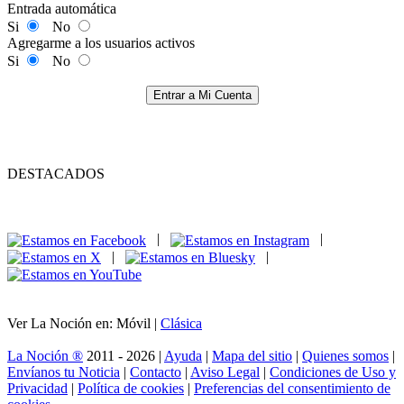
Entrada automática
Si
No
Agregarme a los usuarios activos
Si
No
Entrar a Mi Cuenta
DESTACADOS
|
|
|
|
Ver La Noción en: Móvil |
Clásica
La Noción ®
2011 - 2026 |
Ayuda
|
Mapa del sitio
|
Quienes somos
|
Envíanos tu Noticia
|
Contacto
|
Aviso Legal
|
Condiciones de Uso y
Privacidad
|
Política de cookies
|
Preferencias del consentimiento de