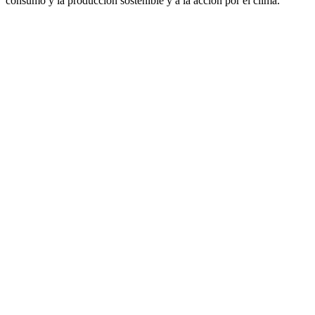
consumo y la producción sostenible y a la acción por el clima.