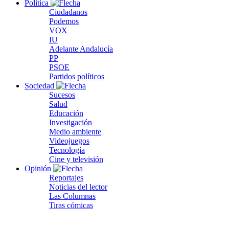
Política
Ciudadanos
Podemos
VOX
IU
Adelante Andalucía
PP
PSOE
Partidos políticos
Sociedad
Sucesos
Salud
Educación
Investigación
Medio ambiente
Videojuegos
Tecnología
Cine y televisión
Opinión
Reportajes
Noticias del lector
Las Columnas
Tiras cómicas