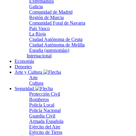
Extremadura
Galicia
Comunidad de Madrid
Región de Murcia
Comunidad Foral de Navarra
País Vasco
La Rioja
Ciudad Autónoma de Ceuta
Ciudad Autónoma de Melilla
España (autonomías)
Internacional
Economía
Deportes
Arte y Cultura
Arte
Cultura
Seguridad
Protección Civil
Bomberos
Policía Local
Policía Nacional
Guardia Civil
Armada Española
Ejército del Aire
Ejército de Tierra