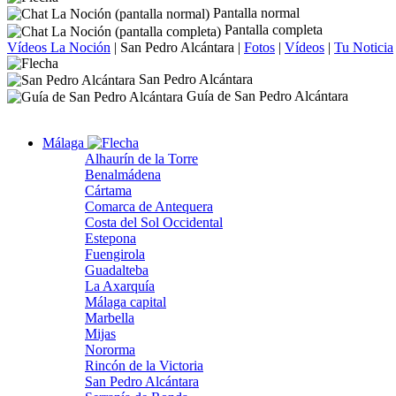
Pantalla normal
Pantalla completa
Vídeos La Noción
|
San Pedro Alcántara
|
Fotos
|
Vídeos
|
Tu Noticia
San Pedro Alcántara
Guía de San Pedro Alcántara
Málaga
Alhaurín de la Torre
Benalmádena
Cártama
Comarca de Antequera
Costa del Sol Occidental
Estepona
Fuengirola
Guadalteba
La Axarquía
Málaga capital
Marbella
Mijas
Nororma
Rincón de la Victoria
San Pedro Alcántara