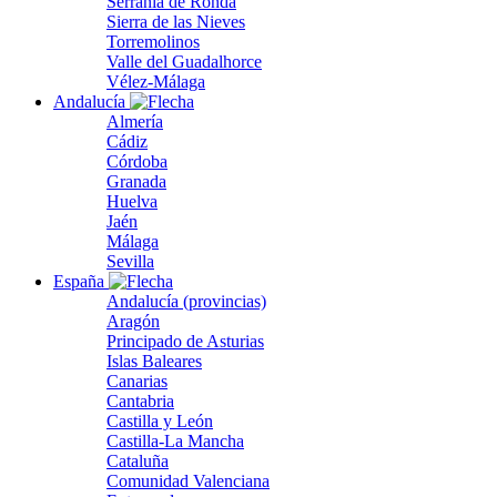
Serranía de Ronda
Sierra de las Nieves
Torremolinos
Valle del Guadalhorce
Vélez-Málaga
Andalucía
Almería
Cádiz
Córdoba
Granada
Huelva
Jaén
Málaga
Sevilla
España
Andalucía (provincias)
Aragón
Principado de Asturias
Islas Baleares
Canarias
Cantabria
Castilla y León
Castilla-La Mancha
Cataluña
Comunidad Valenciana