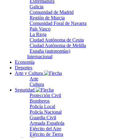
Extremadura
Galicia
Comunidad de Madrid
Región de Murcia
Comunidad Foral de Navarra
País Vasco
La Rioja
Ciudad Autónoma de Ceuta
Ciudad Autónoma de Melilla
España (autonomías)
Internacional
Economía
Deportes
Arte y Cultura
Arte
Cultura
Seguridad
Protección Civil
Bomberos
Policía Local
Policía Nacional
Guardia Civil
Armada Española
Ejército del Aire
Ejército de Tierra