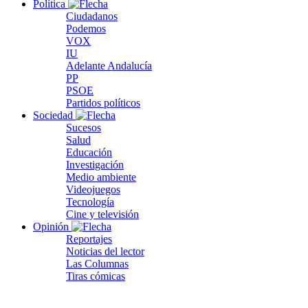
Política
Ciudadanos
Podemos
VOX
IU
Adelante Andalucía
PP
PSOE
Partidos políticos
Sociedad
Sucesos
Salud
Educación
Investigación
Medio ambiente
Videojuegos
Tecnología
Cine y televisión
Opinión
Reportajes
Noticias del lector
Las Columnas
Tiras cómicas