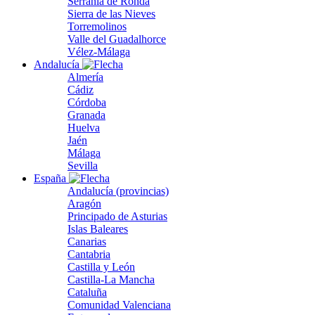
Serranía de Ronda
Sierra de las Nieves
Torremolinos
Valle del Guadalhorce
Vélez-Málaga
Andalucía
Almería
Cádiz
Córdoba
Granada
Huelva
Jaén
Málaga
Sevilla
España
Andalucía (provincias)
Aragón
Principado de Asturias
Islas Baleares
Canarias
Cantabria
Castilla y León
Castilla-La Mancha
Cataluña
Comunidad Valenciana