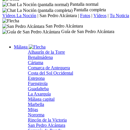
Pantalla normal
Pantalla completa
Vídeos La Noción
|
San Pedro Alcántara
|
Fotos
|
Vídeos
|
Tu Noticia
San Pedro Alcántara
Guía de San Pedro Alcántara
Málaga
Alhaurín de la Torre
Benalmádena
Cártama
Comarca de Antequera
Costa del Sol Occidental
Estepona
Fuengirola
Guadalteba
La Axarquía
Málaga capital
Marbella
Mijas
Nororma
Rincón de la Victoria
San Pedro Alcántara