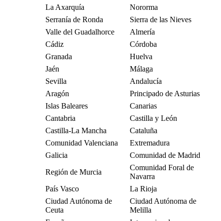
La Axarquía
Nororma
Serranía de Ronda
Sierra de las Nieves
Valle del Guadalhorce
Almería
Cádiz
Córdoba
Granada
Huelva
Jaén
Málaga
Sevilla
Andalucía
Aragón
Principado de Asturias
Islas Baleares
Canarias
Cantabria
Castilla y León
Castilla-La Mancha
Cataluña
Comunidad Valenciana
Extremadura
Galicia
Comunidad de Madrid
Comunidad Foral de
Región de Murcia
Navarra
País Vasco
La Rioja
Ciudad Autónoma de
Ciudad Autónoma de
Ceuta
Melilla