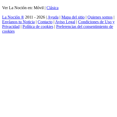
Ver La Noción en: Móvil |
Clásica
La Noción ®
2011 - 2026 |
Ayuda
|
Mapa del sitio
|
Quienes somos
|
Envíanos tu Noticia
|
Contacto
|
Aviso Legal
|
Condiciones de Uso y
Privacidad
|
Política de cookies
|
Preferencias del consentimiento de
cookies