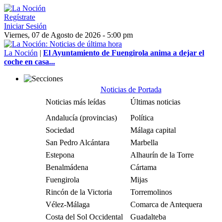
Regístrate
Iniciar Sesión
Viernes, 07 de Agosto de 2026 - 5:00 pm
La Noción
|
El Ayuntamiento de Fuengirola anima a dejar el
coche en casa...
Noticias de Portada
Noticias más leídas
Últimas noticias
Andalucía (provincias)
Política
Sociedad
Málaga capital
San Pedro Alcántara
Marbella
Estepona
Alhaurín de la Torre
Benalmádena
Cártama
Fuengirola
Mijas
Rincón de la Victoria
Torremolinos
Vélez-Málaga
Comarca de Antequera
Costa del Sol Occidental
Guadalteba