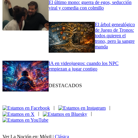
El último mono: guerra de egos, seducción
viral y comedia con colmillo
El árbol genealógico
de Juego de Tronos:
todos quieren el
trono, pero la sangre
manda
IA en videojuegos: cuando los NPC
empiezan a jugar contigo
DESTACADOS
|
|
|
|
Ver La Noción en: Móvil |
Clásica