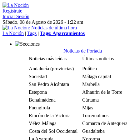
Regístrate
Iniciar Sesión
Sábado, 08 de Agosto de 2026 - 1:22 am
La Noción
|
Tags
|
Tags: Aparcamientos
Noticias de Portada
Noticias más leídas
Últimas noticias
Andalucía (provincias)
Política
Sociedad
Málaga capital
San Pedro Alcántara
Marbella
Estepona
Alhaurín de la Torre
Benalmádena
Cártama
Fuengirola
Mijas
Rincón de la Victoria
Torremolinos
Vélez-Málaga
Comarca de Antequera
Costa del Sol Occidental
Guadalteba
La Axarquía
Nororma