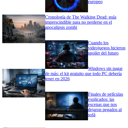
europeo
Cronología de The Walking Dead: guía
imprescindible para no perderse en el
apocalipsis zombi
Cuando los
videojuegos hicieron
spoiler del futuro
Windows sin pagar
de más: el kit gratuito que todo PC debería
tener en 2026
Finales de películas
explicados: las
escenas que nos
dejaron pegados al
sofá