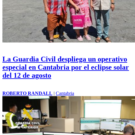
La Guardia Civil despliega un operativo
especial en Cantabria por el eclipse solar
del 12 de agosto
ROBERTO RANDALL
|
Cantabria