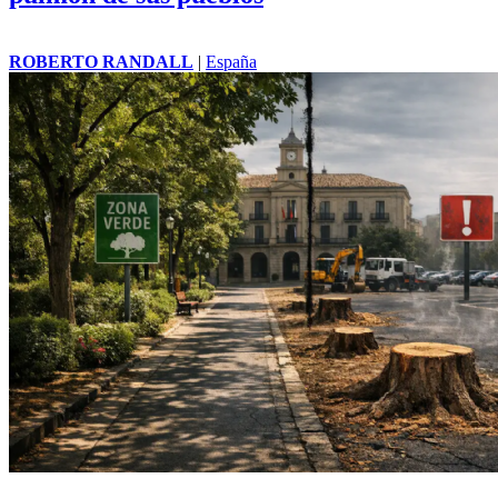
ROBERTO RANDALL
|
España