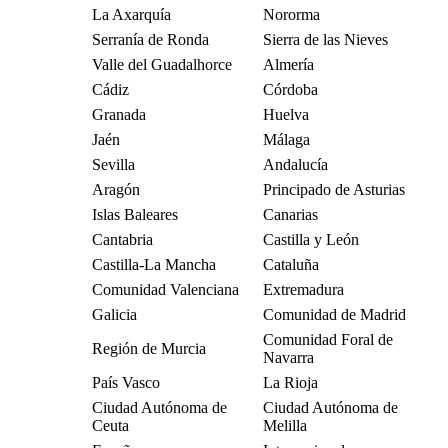
La Axarquía
Nororma
Serranía de Ronda
Sierra de las Nieves
Valle del Guadalhorce
Almería
Cádiz
Córdoba
Granada
Huelva
Jaén
Málaga
Sevilla
Andalucía
Aragón
Principado de Asturias
Islas Baleares
Canarias
Cantabria
Castilla y León
Castilla-La Mancha
Cataluña
Comunidad Valenciana
Extremadura
Galicia
Comunidad de Madrid
Comunidad Foral de
Región de Murcia
Navarra
País Vasco
La Rioja
Ciudad Autónoma de
Ciudad Autónoma de
Ceuta
Melilla