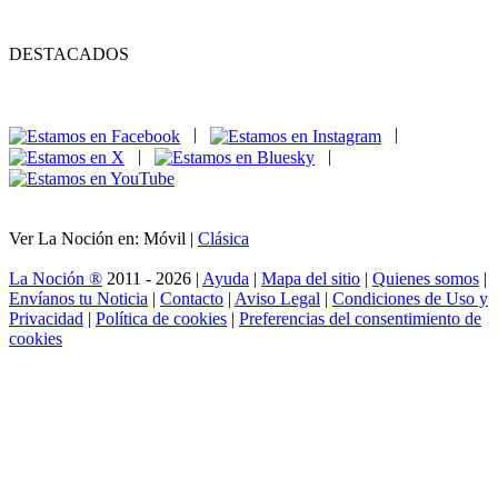
DESTACADOS
|
|
|
|
Ver La Noción en: Móvil |
Clásica
La Noción ®
2011 - 2026 |
Ayuda
|
Mapa del sitio
|
Quienes somos
|
Envíanos tu Noticia
|
Contacto
|
Aviso Legal
|
Condiciones de Uso y
Privacidad
|
Política de cookies
|
Preferencias del consentimiento de
cookies