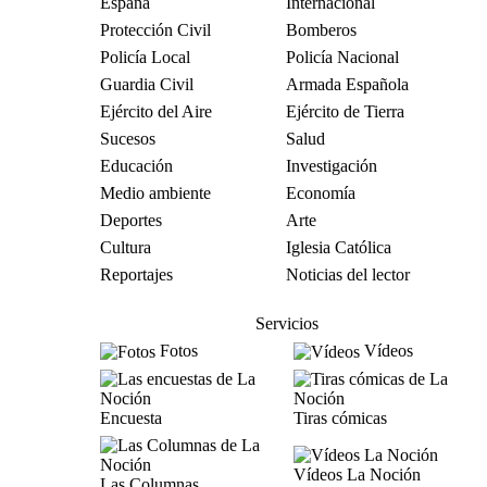
España
Internacional
Protección Civil
Bomberos
Policía Local
Policía Nacional
Guardia Civil
Armada Española
Ejército del Aire
Ejército de Tierra
Sucesos
Salud
Educación
Investigación
Medio ambiente
Economía
Deportes
Arte
Cultura
Iglesia Católica
Reportajes
Noticias del lector
Servicios
Fotos
Vídeos
Encuesta
Tiras cómicas
Vídeos La Noción
Las Columnas