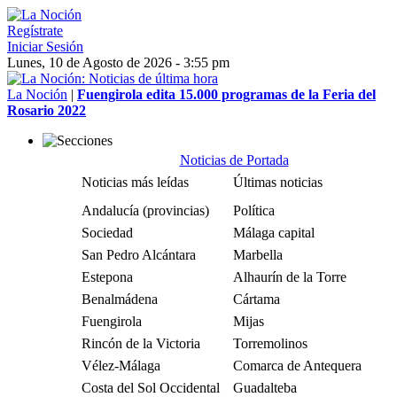
Regístrate
Iniciar Sesión
Lunes, 10 de Agosto de 2026 - 3:55 pm
La Noción
|
Fuengirola edita 15.000 programas de la Feria del
Rosario 2022
Noticias de Portada
Noticias más leídas
Últimas noticias
Andalucía (provincias)
Política
Sociedad
Málaga capital
San Pedro Alcántara
Marbella
Estepona
Alhaurín de la Torre
Benalmádena
Cártama
Fuengirola
Mijas
Rincón de la Victoria
Torremolinos
Vélez-Málaga
Comarca de Antequera
Costa del Sol Occidental
Guadalteba