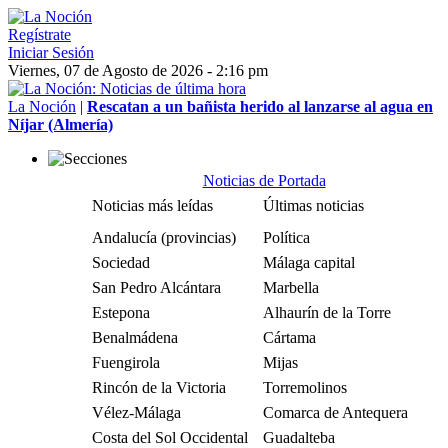
Regístrate
Iniciar Sesión
Viernes, 07 de Agosto de 2026 - 2:16 pm
La Noción
|
Rescatan a un bañista herido al lanzarse al agua en
Níjar (Almería)
Noticias de Portada
Noticias más leídas
Últimas noticias
Andalucía (provincias)
Política
Sociedad
Málaga capital
San Pedro Alcántara
Marbella
Estepona
Alhaurín de la Torre
Benalmádena
Cártama
Fuengirola
Mijas
Rincón de la Victoria
Torremolinos
Vélez-Málaga
Comarca de Antequera
Costa del Sol Occidental
Guadalteba