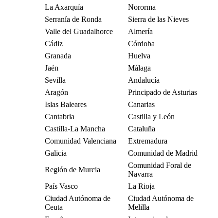
La Axarquía
Nororma
Serranía de Ronda
Sierra de las Nieves
Valle del Guadalhorce
Almería
Cádiz
Córdoba
Granada
Huelva
Jaén
Málaga
Sevilla
Andalucía
Aragón
Principado de Asturias
Islas Baleares
Canarias
Cantabria
Castilla y León
Castilla-La Mancha
Cataluña
Comunidad Valenciana
Extremadura
Galicia
Comunidad de Madrid
Comunidad Foral de
Región de Murcia
Navarra
País Vasco
La Rioja
Ciudad Autónoma de
Ciudad Autónoma de
Ceuta
Melilla