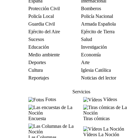
España
Internacional
Protección Civil
Bomberos
Policía Local
Policía Nacional
Guardia Civil
Armada Española
Ejército del Aire
Ejército de Tierra
Sucesos
Salud
Educación
Investigación
Medio ambiente
Economía
Deportes
Arte
Cultura
Iglesia Católica
Reportajes
Noticias del lector
Servicios
Fotos
Vídeos
Encuesta
Tiras cómicas
Vídeos La Noción
Las Columnas