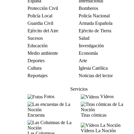
España
Internacional
Protección Civil
Bomberos
Policía Local
Policía Nacional
Guardia Civil
Armada Española
Ejército del Aire
Ejército de Tierra
Sucesos
Salud
Educación
Investigación
Medio ambiente
Economía
Deportes
Arte
Cultura
Iglesia Católica
Reportajes
Noticias del lector
Servicios
Fotos
Vídeos
Encuesta
Tiras cómicas
Vídeos La Noción
Las Columnas