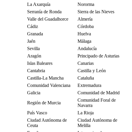
La Axarquía
Nororma
Serranía de Ronda
Sierra de las Nieves
Valle del Guadalhorce
Almería
Cádiz
Córdoba
Granada
Huelva
Jaén
Málaga
Sevilla
Andalucía
Aragón
Principado de Asturias
Islas Baleares
Canarias
Cantabria
Castilla y León
Castilla-La Mancha
Cataluña
Comunidad Valenciana
Extremadura
Galicia
Comunidad de Madrid
Comunidad Foral de
Región de Murcia
Navarra
País Vasco
La Rioja
Ciudad Autónoma de
Ciudad Autónoma de
Ceuta
Melilla