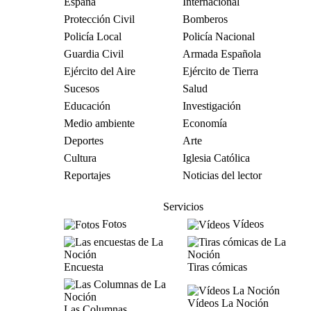
España
Internacional
Protección Civil
Bomberos
Policía Local
Policía Nacional
Guardia Civil
Armada Española
Ejército del Aire
Ejército de Tierra
Sucesos
Salud
Educación
Investigación
Medio ambiente
Economía
Deportes
Arte
Cultura
Iglesia Católica
Reportajes
Noticias del lector
Servicios
Fotos
Vídeos
Encuesta
Tiras cómicas
Vídeos La Noción
Las Columnas