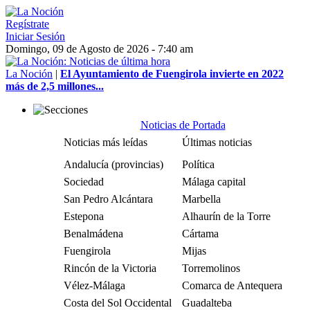
Regístrate
Iniciar Sesión
Domingo, 09 de Agosto de 2026 - 7:40 am
La Noción
|
El Ayuntamiento de Fuengirola invierte en 2022
más de 2,5 millones...
Noticias de Portada
Noticias más leídas
Últimas noticias
Andalucía (provincias)
Política
Sociedad
Málaga capital
San Pedro Alcántara
Marbella
Estepona
Alhaurín de la Torre
Benalmádena
Cártama
Fuengirola
Mijas
Rincón de la Victoria
Torremolinos
Vélez-Málaga
Comarca de Antequera
Costa del Sol Occidental
Guadalteba