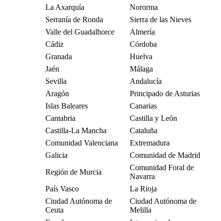
La Axarquía
Nororma
Serranía de Ronda
Sierra de las Nieves
Valle del Guadalhorce
Almería
Cádiz
Córdoba
Granada
Huelva
Jaén
Málaga
Sevilla
Andalucía
Aragón
Principado de Asturias
Islas Baleares
Canarias
Cantabria
Castilla y León
Castilla-La Mancha
Cataluña
Comunidad Valenciana
Extremadura
Galicia
Comunidad de Madrid
Comunidad Foral de
Región de Murcia
Navarra
País Vasco
La Rioja
Ciudad Autónoma de
Ciudad Autónoma de
Ceuta
Melilla