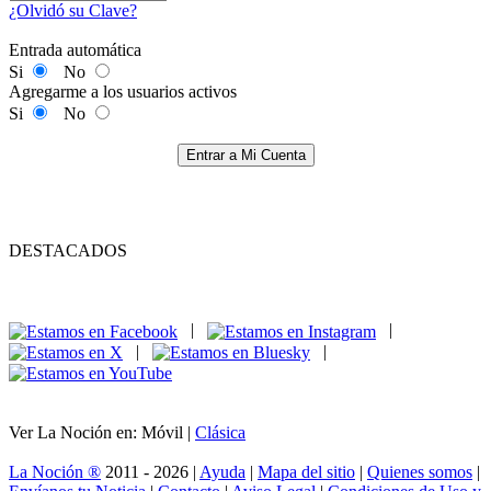
¿Olvidó su Clave?
Entrada automática
Si
No
Agregarme a los usuarios activos
Si
No
Entrar a Mi Cuenta
DESTACADOS
|
|
|
|
Ver La Noción en: Móvil |
Clásica
La Noción ®
2011 - 2026 |
Ayuda
|
Mapa del sitio
|
Quienes somos
|