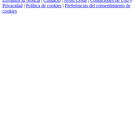
Envíanos tu Noticia
|
Contacto
|
Aviso Legal
|
Condiciones de Uso y
Privacidad
|
Política de cookies
|
Preferencias del consentimiento de
cookies