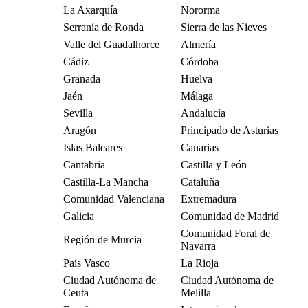
La Axarquía
Nororma
Serranía de Ronda
Sierra de las Nieves
Valle del Guadalhorce
Almería
Cádiz
Córdoba
Granada
Huelva
Jaén
Málaga
Sevilla
Andalucía
Aragón
Principado de Asturias
Islas Baleares
Canarias
Cantabria
Castilla y León
Castilla-La Mancha
Cataluña
Comunidad Valenciana
Extremadura
Galicia
Comunidad de Madrid
Comunidad Foral de
Región de Murcia
Navarra
País Vasco
La Rioja
Ciudad Autónoma de
Ciudad Autónoma de
Ceuta
Melilla