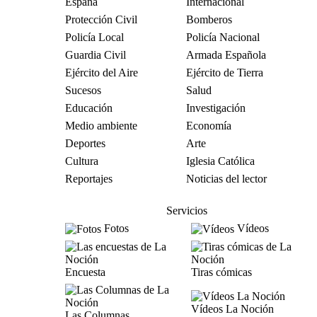
España
Internacional
Protección Civil
Bomberos
Policía Local
Policía Nacional
Guardia Civil
Armada Española
Ejército del Aire
Ejército de Tierra
Sucesos
Salud
Educación
Investigación
Medio ambiente
Economía
Deportes
Arte
Cultura
Iglesia Católica
Reportajes
Noticias del lector
Servicios
Fotos
Vídeos
Encuesta
Tiras cómicas
Vídeos La Noción
Las Columnas